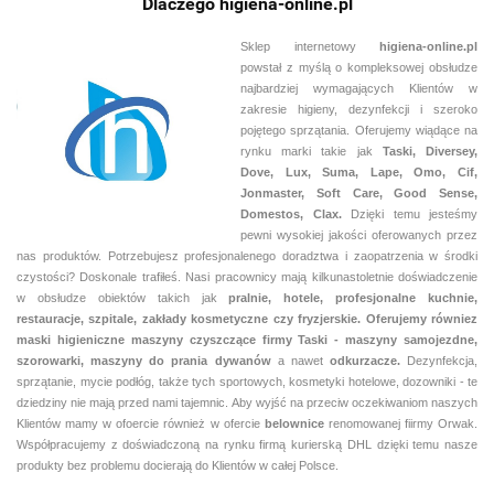
Dlaczego higiena-online.pl
Sklep internetowy
higiena-online.pl
powstał z myślą o kompleksowej obsłudze
najbardziej wymagających Klientów w
zakresie higieny, dezynfekcji i szeroko
pojętego sprzątania. Oferujemy wiądące na
rynku marki takie jak
Taski, Diversey,
Dove, Lux, Suma, Lape, Omo, Cif,
Jonmaster, Soft Care, Good Sense,
Domestos, Clax.
Dzięki temu jesteśmy
pewni
wysokiej jakości oferowanych przez
nas produktów. Potrzebujesz profesjonalenego doradztwa i zaopatrzenia w środki
czystości? Doskonale trafiłeś. Nasi pracownicy mają kilkunastoletnie doświadczenie
w obsłudze obiektów takich jak
pralnie,
hotele, profesjonalne kuchnie,
restauracje, szpitale, zakłady kosmetyczne czy fryzjerskie. Oferujemy równiez
maski higieniczne maszyny czyszczące firmy Taski - maszyny samojezdne,
szorowarki, maszyny do prania dywanów
a nawet
odkurzacze.
Dezynfekcja,
sprzątanie, mycie podłóg, także tych sportowych, kosmetyki hotelowe, dozowniki - te
dziedziny nie mają przed nami tajemnic. Aby wyjść na przeciw oczekiwaniom naszych
Klientów mamy w ofoercie również w ofercie
belownice
renomowanej fiirmy Orwak.
Współpracujemy z doświadczoną na rynku firmą kurierską DHL dzięki temu nasze
produkty bez problemu docierają do Klientów w całej Polsce.