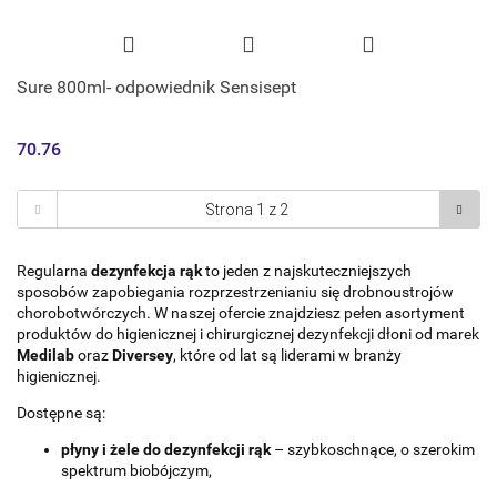
Sure 800ml- odpowiednik Sensisept
70.76
Regularna
dezynfekcja rąk
to jeden z najskuteczniejszych
sposobów zapobiegania rozprzestrzenianiu się drobnoustrojów
chorobotwórczych. W naszej ofercie znajdziesz pełen asortyment
produktów do higienicznej i chirurgicznej dezynfekcji dłoni od marek
Medilab
oraz
Diversey
, które od lat są liderami w branży
higienicznej.
Dostępne są:
płyny i żele do dezynfekcji rąk
– szybkoschnące, o szerokim
spektrum biobójczym,