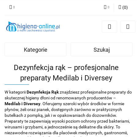
(
0
)
Zaloguj się
Zarejestruj się
Dodaj zgłoszenie
Kategorie
Szukaj
Dezynfekcja rąk – profesjonalne
preparaty Medilab i Diversey
W kategorii
Dezynfekcja Rąk
znajdziesz profesjonalne preparaty do
skutecznej higieny dłoni od renomowanych producentów –
Medilab i Diversey
. Oferujemy szeroki wybór środków w formie
płynów, żeli oraz pianek, dostępnych zarówno w praktycznych
butelkach z pompką, jak i w opakowaniach do dozowników.
Preparaty te zapewniają wysoki poziom ochrony przed bakteriami,
wirusami i grzybami, a jednocześnie są delikatne dla skóry. To
niezawodne rozwiązania dla placówek medycznych, gastronomii,