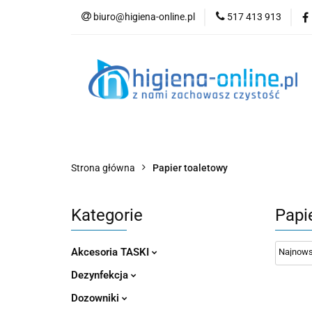
biuro@higiena-online.pl
517 413 913
Kategorie
Nowości
Kontakt
Blog
Strona główna
Papier toaletowy
Kategorie
Papi
Akcesoria TASKI
Dezynfekcja
Dozowniki