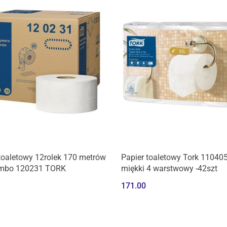
Produkt niedostępny
toaletowy 12rolek 170 metrów
Papier toaletowy Tork 110405
umbo 120231 TORK
miękki 4 warstwowy -42szt
171.00