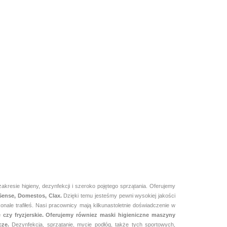
resie higieny, dezynfekcji i szeroko pojętego sprzątania. Oferujemy
 Sense, Domestos, Clax.
Dzięki temu jesteśmy pewni
wysokiej jakości
ale trafiłeś. Nasi pracownicy mają kilkunastoletnie doświadczenie w
ne czy fryzjerskie. Oferujemy równiez maski higieniczne maszyny
cze.
Dezynfekcja, sprzątanie, mycie podłóg, także tych sportowych,