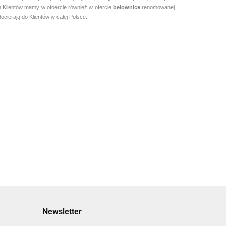
h Klientów mamy w ofoercie również w ofercie
belownice
renomowanej
cierają do Klientów w całej Polsce.
Newsletter