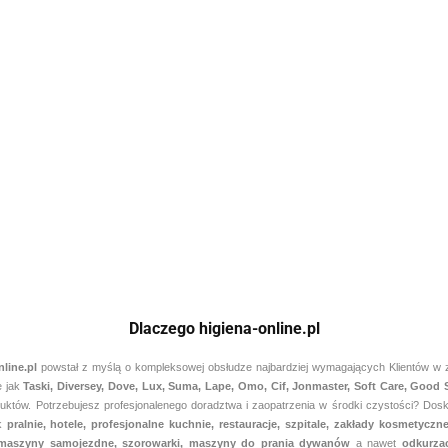
Dlaczego higiena-online.pl
nline.pl
powstał z myślą o kompleksowej obsłudze najbardziej wymagających Klientów w zak
e jak
Taski, Diversey, Dove, Lux, Suma, Lape, Omo, Cif, Jonmaster, Soft Care, Good
któw. Potrzebujesz profesjonalenego doradztwa i zaopatrzenia w środki czystości? Doskon
ak
pralnie,
hotele, profesjonalne kuchnie, restauracje, szpitale, zakłady kosmetycz
- maszyny samojezdne, szorowarki, maszyny do prania dywanów
a nawet
odkurza