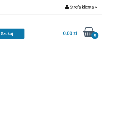
Strefa klienta
Zaloguj się
Zarejestruj się
0,00 zł
0
Dodaj zgłoszenie