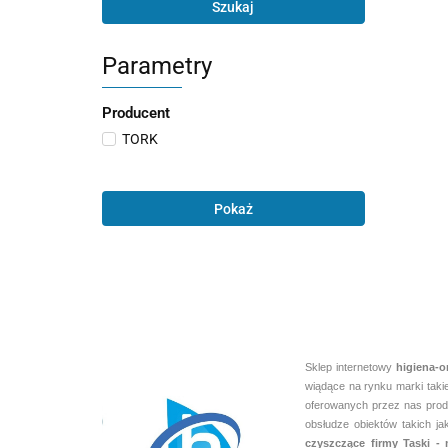
Szukaj
Parametry
Producent
TORK
Pokaż
Sklep internetowy
higiena-o
wiądące na rynku marki taki
oferowanych przez nas produ
obsłudze obiektów takich j
czyszczące firmy Taski 