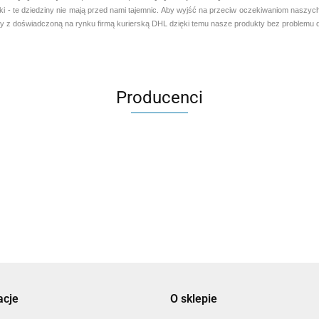
ki - te dziedziny nie mają przed nami tajemnic. Aby wyjść na przeciw oczekiwaniom naszyc
y z doświadczoną na rynku firmą kurierską DHL dzięki temu nasze produkty bez problemu do
Producenci
Aventurier Robot
acje
O sklepie