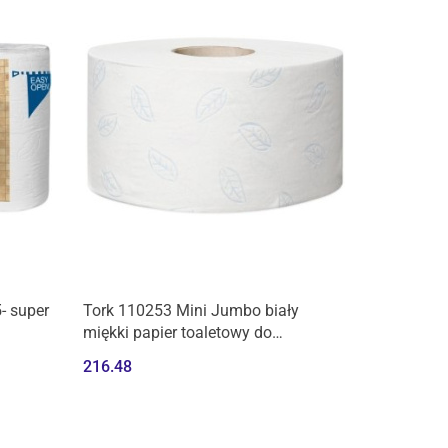
- super
Tork 110253 Mini Jumbo biały
miękki papier toaletowy do
dozowników -12 rolek
216.48