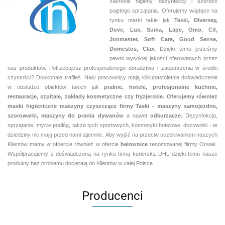
zakresie higieny, dezynfekcji i szeroko
pojętego sprzątania. Oferujemy wiądące na
rynku marki takie jak
Taski, Diversey,
Dove, Lux, Suma, Lape, Omo, Cif,
Jonmaster, Soft Care, Good Sense,
Domestos, Clax.
Dzięki temu jesteśmy
pewni
wysokiej jakości oferowanych przez
nas produktów. Potrzebujesz profesjonalenego doradztwa i zaopatrzenia w środki
czystości? Doskonale trafiłeś. Nasi pracownicy mają kilkunastoletnie doświadczenie
w obsłudze obiektów takich jak
pralnie,
hotele, profesjonalne kuchnie,
restauracje, szpitale, zakłady kosmetyczne czy fryzjerskie. Oferujemy równiez
maski higieniczne maszyny czyszczące firmy Taski - maszyny samojezdne,
szorowarki, maszyny do prania dywanów
a nawet
odkurzacze.
Dezynfekcja,
sprzątanie, mycie podłóg, także tych sportowych, kosmetyki hotelowe, dozowniki - te
dziedziny nie mają przed nami tajemnic. Aby wyjść na przeciw oczekiwaniom naszych
Klientów mamy w ofoercie również w ofercie
belownice
renomowanej fiirmy Orwak.
Współpracujemy z doświadczoną na rynku firmą kurierską DHL dzięki temu nasze
produkty bez problemu docierają do Klientów w całej Polsce.
Producenci