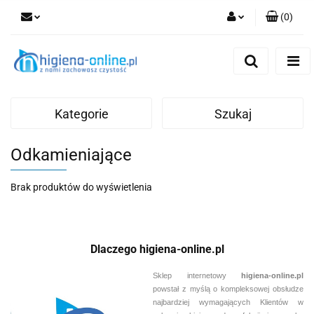
(
0
)
Zaloguj się
Zarejestruj się
Dodaj zgłoszenie
Kategorie
Szukaj
Odkamieniające
Brak produktów do wyświetlenia
Dlaczego higiena-online.pl
Sklep internetowy
higiena-online.pl
powstał z myślą o kompleksowej obsłudze
najbardziej wymagających Klientów w