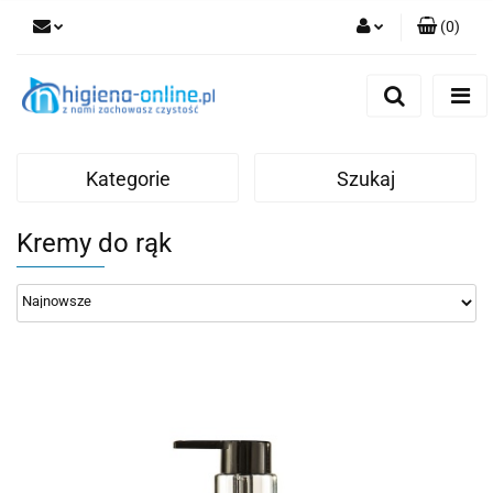
(
0
)
Zaloguj się
Zarejestruj się
Dodaj zgłoszenie
Kategorie
Szukaj
Kremy do rąk