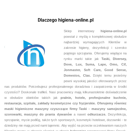
Dlaczego higiena-online.pl
Sklep internetowy
higiena-online.pl
powstał z myślą o kompleksowej obsłudze
najbardziej wymagających Klientów w
zakresie higieny, dezynfekcji i szeroko
pojętego sprzątania. Oferujemy wiądące na
rynku marki takie jak
Taski, Diversey,
Dove, Lux, Suma, Lape, Omo, Cif,
Jonmaster, Soft Care, Good Sense,
Domestos, Clax.
Dzięki temu jesteśmy
pewni
wysokiej jakości oferowanych przez
nas produktów. Potrzebujesz profesjonalenego doradztwa i zaopatrzenia w środki
czystości? Doskonale trafiłeś. Nasi pracownicy mają kilkunastoletnie doświadczenie
w obsłudze obiektów takich jak
pralnie,
hotele, profesjonalne kuchnie,
restauracje, szpitale, zakłady kosmetyczne czy fryzjerskie. Oferujemy równiez
maski higieniczne maszyny czyszczące firmy Taski - maszyny samojezdne,
szorowarki, maszyny do prania dywanów
a nawet
odkurzacze.
Dezynfekcja,
sprzątanie, mycie podłóg, także tych sportowych, kosmetyki hotelowe, dozowniki - te
dziedziny nie mają przed nami tajemnic. Aby wyjść na przeciw oczekiwaniom naszych
Klientów mamy w ofoercie również w ofercie
belownice
renomowanej fiirmy Orwak.