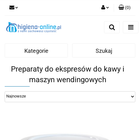
(
0
)
Zaloguj się
Zarejestruj się
Dodaj zgłoszenie
Kategorie
Szukaj
Preparaty do ekspresów do kawy i
maszyn wendingowych