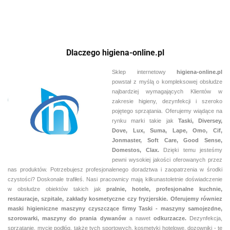
Dlaczego higiena-online.pl
Sklep internetowy
higiena-online.pl
powstał z myślą o kompleksowej obsłudze
najbardziej wymagających Klientów w
zakresie higieny, dezynfekcji i szeroko
pojętego sprzątania. Oferujemy wiądące na
rynku marki takie jak
Taski, Diversey,
Dove, Lux, Suma, Lape, Omo, Cif,
Jonmaster, Soft Care, Good Sense,
Domestos, Clax.
Dzięki temu jesteśmy
pewni
wysokiej jakości oferowanych przez
nas produktów. Potrzebujesz profesjonalenego doradztwa i zaopatrzenia w środki
czystości? Doskonale trafiłeś. Nasi pracownicy mają kilkunastoletnie doświadczenie
w obsłudze obiektów takich jak
pralnie,
hotele, profesjonalne kuchnie,
restauracje, szpitale, zakłady kosmetyczne czy fryzjerskie. Oferujemy równiez
maski higieniczne maszyny czyszczące firmy Taski - maszyny samojezdne,
szorowarki, maszyny do prania dywanów
a nawet
odkurzacze.
Dezynfekcja,
sprzątanie, mycie podłóg, także tych sportowych, kosmetyki hotelowe, dozowniki - te