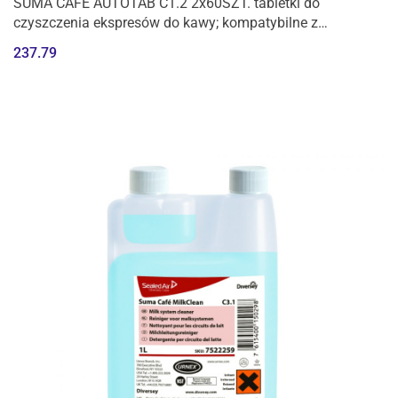
SUMA CAFE AUTOTAB C1.2 2x60SZT. tabletki do
czyszczenia ekspresów do kawy; kompatybilne z
urządzeniami FRANKE (2,0g x16 mm)
237.79