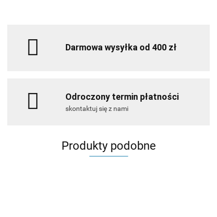
Darmowa wysyłka od 400 zł
Odroczony termin płatności
skontaktuj się z nami
Produkty podobne
AHD
AHD
Ph