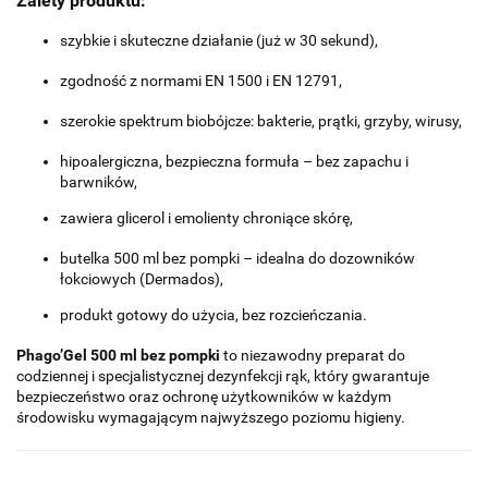
Zalety produktu:
szybkie i skuteczne działanie (już w 30 sekund),
zgodność z normami EN 1500 i EN 12791,
szerokie spektrum biobójcze: bakterie, prątki, grzyby, wirusy,
hipoalergiczna, bezpieczna formuła – bez zapachu i
barwników,
zawiera glicerol i emolienty chroniące skórę,
butelka 500 ml bez pompki – idealna do dozowników
łokciowych (Dermados),
produkt gotowy do użycia, bez rozcieńczania.
Phago’Gel 500 ml bez pompki
to niezawodny preparat do
codziennej i specjalistycznej dezynfekcji rąk, który gwarantuje
bezpieczeństwo oraz ochronę użytkowników w każdym
środowisku wymagającym najwyższego poziomu higieny.