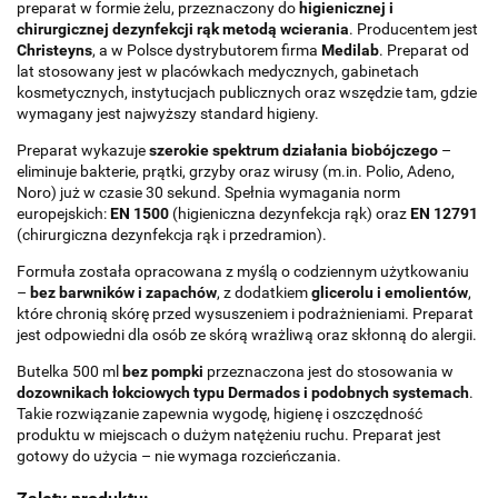
preparat w formie żelu, przeznaczony do
higienicznej i
chirurgicznej dezynfekcji rąk metodą wcierania
. Producentem jest
Christeyns
, a w Polsce dystrybutorem firma
Medilab
. Preparat od
lat stosowany jest w placówkach medycznych, gabinetach
kosmetycznych, instytucjach publicznych oraz wszędzie tam, gdzie
wymagany jest najwyższy standard higieny.
Preparat wykazuje
szerokie spektrum działania biobójczego
–
eliminuje bakterie, prątki, grzyby oraz wirusy (m.in. Polio, Adeno,
Noro) już w czasie 30 sekund. Spełnia wymagania norm
europejskich:
EN 1500
(higieniczna dezynfekcja rąk) oraz
EN 12791
(chirurgiczna dezynfekcja rąk i przedramion).
Formuła została opracowana z myślą o codziennym użytkowaniu
–
bez barwników i zapachów
, z dodatkiem
glicerolu i emolientów
,
które chronią skórę przed wysuszeniem i podrażnieniami. Preparat
jest odpowiedni dla osób ze skórą wrażliwą oraz skłonną do alergii.
Butelka 500 ml
bez pompki
przeznaczona jest do stosowania w
dozownikach łokciowych typu Dermados i podobnych systemach
.
Takie rozwiązanie zapewnia wygodę, higienę i oszczędność
produktu w miejscach o dużym natężeniu ruchu. Preparat jest
gotowy do użycia – nie wymaga rozcieńczania.