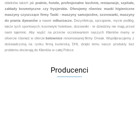
obiektów takich jak
pralnie,
hotele, profesjonalne kuchnie, restauracje, szpitale,
zakłady kosmetyczne czy fryzjerskie. Oferujemy równiez maski higieniczne
maszyny czyszczące firmy Taski - maszyny samojezdne, szorowarki, maszyny
do prania dywanów
a nawet
odkurzacze.
Dezynfekcja, sprzątanie, mycie podłóg,
także tych sportowych, kosmetyki hotelowe, dozowniki - te dziedziny nie mają przed
nami tajemnic. Aby wyjść na przeciw oczekiwaniom naszych Klientów mamy w
ofoercie również w ofercie
belownice
renomowanej fiirmy Orwak. Współpracujemy z
doświadczoną na rynku firmą kurierską DHL dzięki temu nasze produkty bez
problemu docierają do Klientów w całej Polsce.
Producenci
Aventurier Robot