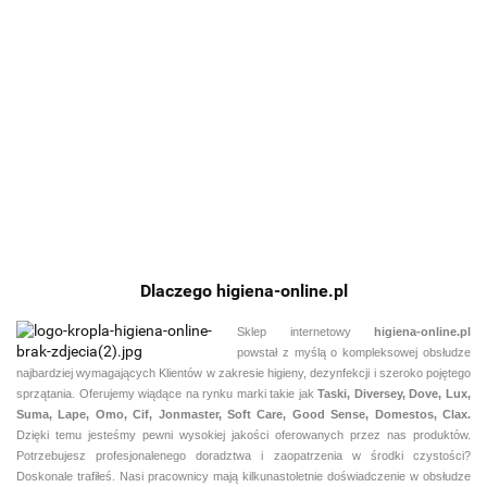
AHD
AHD
Phago
1000
1000
Gel
Intellicare
1000
1000
Gel 1l z
5l
Spray
SURE
Butelka
Butelka
246.81
28.18
Hand
190
pompką
27.93
45.68
250ml
48.06
Inst.Hand
500ml
1l
Desinfectant
119.55
Sanitizer
Sterisol
57.56
1,3l
Preop 700ml
Dlaczego higiena-online.pl
Sklep internetowy
higiena-online.pl
powstał z myślą o kompleksowej obsłudze
najbardziej wymagających Klientów w zakresie higieny, dezynfekcji i szeroko pojętego
sprzątania. Oferujemy wiądące na rynku marki takie jak
Taski, Diversey, Dove, Lux,
Suma, Lape, Omo, Cif, Jonmaster, Soft Care, Good Sense, Domestos, Clax.
Dzięki temu jesteśmy pewni
wysokiej jakości oferowanych przez nas produktów.
Potrzebujesz profesjonalenego doradztwa i zaopatrzenia w środki czystości?
Doskonale trafiłeś. Nasi pracownicy mają kilkunastoletnie doświadczenie w obsłudze