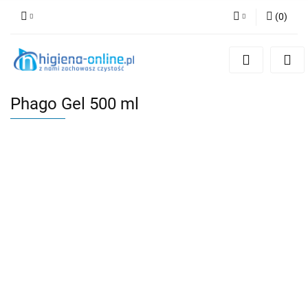
(
0
)
Zaloguj się
Zarejestruj się
Dodaj zgłoszenie
Phago Gel 500 ml