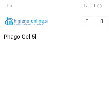
(
0
)
Zaloguj się
Zarejestruj się
Dodaj zgłoszenie
Phago Gel 5l