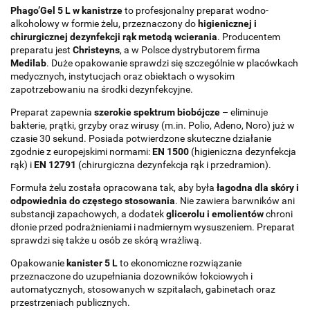
Phago’Gel 5 L w kanistrze
to profesjonalny preparat wodno-
alkoholowy w formie żelu, przeznaczony do
higienicznej i
chirurgicznej dezynfekcji rąk metodą wcierania
. Producentem
preparatu jest
Christeyns
, a w Polsce dystrybutorem firma
Medilab
. Duże opakowanie sprawdzi się szczególnie w placówkach
medycznych, instytucjach oraz obiektach o wysokim
zapotrzebowaniu na środki dezynfekcyjne.
Preparat zapewnia
szerokie spektrum biobójcze
– eliminuje
bakterie, prątki, grzyby oraz wirusy (m.in. Polio, Adeno, Noro) już w
czasie 30 sekund. Posiada potwierdzone skuteczne działanie
zgodnie z europejskimi normami:
EN 1500
(higieniczna dezynfekcja
rąk) i
EN 12791
(chirurgiczna dezynfekcja rąk i przedramion).
Formuła żelu została opracowana tak, aby była
łagodna dla skóry i
odpowiednia do częstego stosowania
. Nie zawiera barwników ani
substancji zapachowych, a dodatek
glicerolu i emolientów
chroni
dłonie przed podrażnieniami i nadmiernym wysuszeniem. Preparat
sprawdzi się także u osób ze skórą wrażliwą.
Opakowanie
kanister 5 L
to ekonomiczne rozwiązanie
przeznaczone do uzupełniania dozowników łokciowych i
automatycznych, stosowanych w szpitalach, gabinetach oraz
przestrzeniach publicznych.