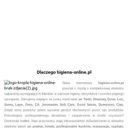
Ge
Intellicare
1000
1000
Gel 1l z
5l
Spray
50
SURE
Butelka
Butelka
246.81
28.18
Hand
25.
pompką
45.68
27.93
250ml
ml
48.06
Inst.Hand
1l
500ml
Desinfectant
119.55
Sanitizer
Sterisol
57.56
1,3l
Preop 700ml
Dlaczego higiena-online.pl
Sklep internetowy
higiena-online.pl
powstał z myślą o kompleksowej obsłudze
najbardziej wymagających Klientów w zakresie higieny, dezynfekcji i szeroko pojętego
sprzątania. Oferujemy wiądące na rynku marki takie jak
Taski, Diversey, Dove, Lux,
Suma, Lape, Omo, Cif, Jonmaster, Soft Care, Good Sense, Domestos, Clax.
Dzięki temu jesteśmy pewni
wysokiej jakości oferowanych przez nas produktów.
Potrzebujesz profesjonalenego doradztwa i zaopatrzenia w środki czystości?
Doskonale trafiłeś. Nasi pracownicy mają kilkunastoletnie doświadczenie w obsłudze
obiektów takich jak
pralnie,
hotele, profesjonalne kuchnie, restauracje, szpitale,