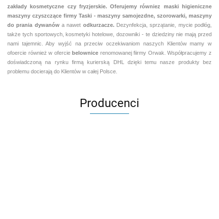
zakłady kosmetyczne czy fryzjerskie. Oferujemy równiez maski higieniczne
maszyny czyszczące firmy Taski - maszyny samojezdne, szorowarki, maszyny
do prania dywanów
a nawet
odkurzacze.
Dezynfekcja, sprzątanie, mycie podłóg,
także tych sportowych, kosmetyki hotelowe, dozowniki - te dziedziny nie mają przed
nami tajemnic. Aby wyjść na przeciw oczekiwaniom naszych Klientów mamy w
ofoercie również w ofercie
belownice
renomowanej fiirmy Orwak. Współpracujemy z
doświadczoną na rynku firmą kurierską DHL dzięki temu nasze produkty bez
problemu docierają do Klientów w całej Polsce.
Producenci
Aventurier Robot