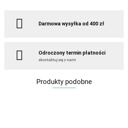
Darmowa wysyłka od 400 zł
Odroczony termin płatności
skontaktuj się z nami
Produkty podobne
AHD
AHD
Ph
AHD
AHD
Phago
1000
1000