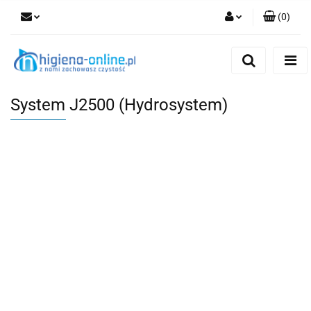
(
0
)
Zaloguj się
Zarejestruj się
Dodaj zgłoszenie
System J2500 (Hydrosystem)