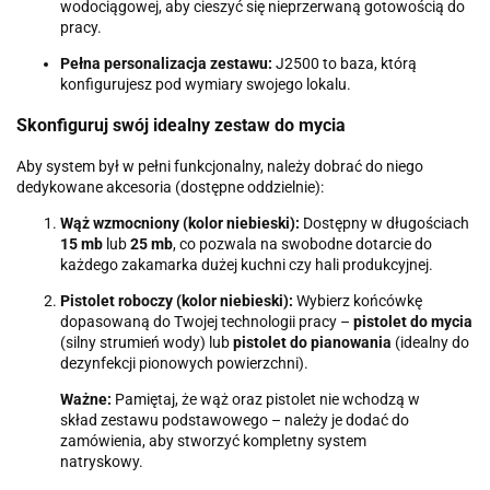
wodociągowej, aby cieszyć się nieprzerwaną gotowością do
pracy.
Pełna personalizacja zestawu:
J2500 to baza, którą
konfigurujesz pod wymiary swojego lokalu.
Skonfiguruj swój idealny zestaw do mycia
Aby system był w pełni funkcjonalny, należy dobrać do niego
dedykowane akcesoria (dostępne oddzielnie):
Wąż wzmocniony (kolor niebieski):
Dostępny w długościach
15 mb
lub
25 mb
, co pozwala na swobodne dotarcie do
każdego zakamarka dużej kuchni czy hali produkcyjnej.
Pistolet roboczy (kolor niebieski):
Wybierz końcówkę
dopasowaną do Twojej technologii pracy –
pistolet do mycia
(silny strumień wody) lub
pistolet do pianowania
(idealny do
dezynfekcji pionowych powierzchni).
Ważne:
Pamiętaj, że wąż oraz pistolet nie wchodzą w
skład zestawu podstawowego – należy je dodać do
zamówienia, aby stworzyć kompletny system
natryskowy.