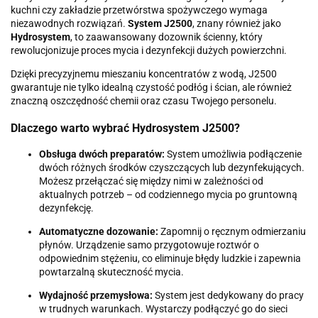
kuchni czy zakładzie przetwórstwa spożywczego wymaga
niezawodnych rozwiązań.
System J2500
, znany również jako
Hydrosystem
, to zaawansowany dozownik ścienny, który
rewolucjonizuje proces mycia i dezynfekcji dużych powierzchni.
Dzięki precyzyjnemu mieszaniu koncentratów z wodą, J2500
gwarantuje nie tylko idealną czystość podłóg i ścian, ale również
znaczną oszczędność chemii oraz czasu Twojego personelu.
Dlaczego warto wybrać Hydrosystem J2500?
Obsługa dwóch preparatów:
System umożliwia podłączenie
dwóch różnych środków czyszczących lub dezynfekujących.
Możesz przełączać się między nimi w zależności od
aktualnych potrzeb – od codziennego mycia po gruntowną
dezynfekcję.
Automatyczne dozowanie:
Zapomnij o ręcznym odmierzaniu
płynów. Urządzenie samo przygotowuje roztwór o
odpowiednim stężeniu, co eliminuje błędy ludzkie i zapewnia
powtarzalną skuteczność mycia.
Wydajność przemysłowa:
System jest dedykowany do pracy
w trudnych warunkach. Wystarczy podłączyć go do sieci