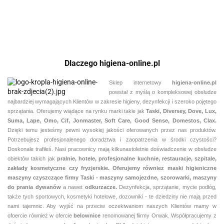
preparatów D2, D10,
R1, R2, R3, R5.1 i R9
w saszetkach
Dlaczego higiena-online.pl
Sklep internetowy
higiena-online.pl
powstał z myślą o kompleksowej obsłudze
najbardziej wymagających Klientów w zakresie higieny, dezynfekcji i szeroko pojętego
sprzątania. Oferujemy wiądące na rynku marki takie jak
Taski, Diversey, Dove, Lux,
Suma, Lape, Omo, Cif, Jonmaster, Soft Care, Good Sense, Domestos, Clax.
Dzięki temu jesteśmy pewni
wysokiej jakości oferowanych przez nas produktów.
Potrzebujesz profesjonalenego doradztwa i zaopatrzenia w środki czystości?
Doskonale trafiłeś. Nasi pracownicy mają kilkunastoletnie doświadczenie w obsłudze
obiektów takich jak
pralnie,
hotele, profesjonalne kuchnie, restauracje, szpitale,
zakłady kosmetyczne czy fryzjerskie. Oferujemy równiez maski higieniczne
maszyny czyszczące firmy Taski - maszyny samojezdne, szorowarki, maszyny
do prania dywanów
a nawet
odkurzacze.
Dezynfekcja, sprzątanie, mycie podłóg,
także tych sportowych, kosmetyki hotelowe, dozowniki - te dziedziny nie mają przed
nami tajemnic. Aby wyjść na przeciw oczekiwaniom naszych Klientów mamy w
ofoercie również w ofercie
belownice
renomowanej fiirmy Orwak. Współpracujemy z