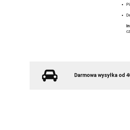
Pi
De
In
cz
Darmowa wysyłka od 4