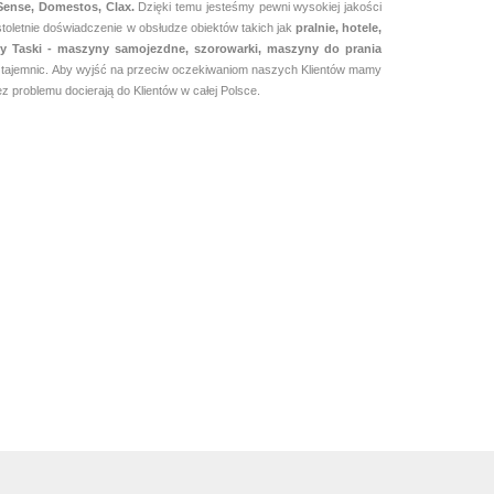
 Sense, Domestos, Clax.
Dzięki temu jesteśmy pewni
wysokiej jakości
toletnie doświadczenie w obsłudze obiektów takich jak
pralnie,
hotele,
irmy Taski - maszyny samojezdne, szorowarki, maszyny do prania
mi tajemnic. Aby wyjść na przeciw oczekiwaniom naszych Klientów mamy
 problemu docierają do Klientów w całej Polsce.