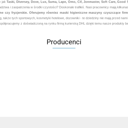
e jak
Taski, Diversey, Dove, Lux, Suma, Lape, Omo, Cif, Jonmaster, Soft Care, Good
ztwa i zaopatrzenia w środki czystości? Doskonale trafiłeś. Nasi pracownicy mają kilkunas
czne czy fryzjerskie. Oferujemy równiez maski higieniczne maszyny czyszczące f
g, także tych sportowych, kosmetyki hotelowe, dozowniki - te dziedziny nie mają przed na
ółpracujemy z doświadczoną na rynku firmą kurierską DHL dzięki temu nasze produkty bez
Producenci
Aventurier Robot