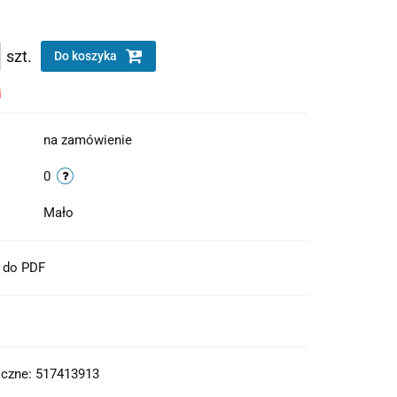
szt.
Do koszyka
i
na zamówienie
0
Mało
t do PDF
iczne: 517413913