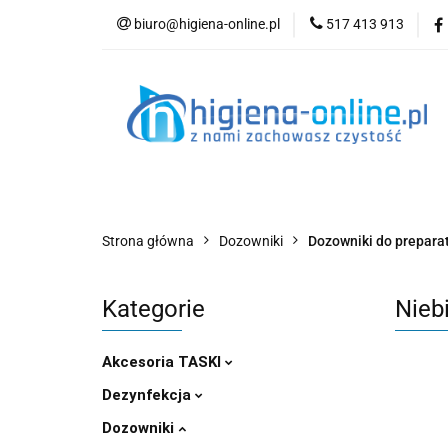
biuro@higiena-online.pl
517 413 913
Kategorie
Nowości
Kontakt
Blog
Strona główna
Dozowniki
Dozowniki do prepar
Kategorie
Nieb
Akcesoria TASKI
Dezynfekcja
Dozowniki