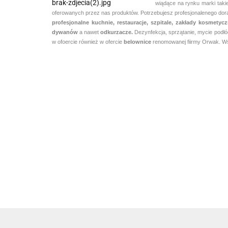
wiądące na rynku marki taki
oferowanych przez nas produktów. Potrzebujesz profesjonalenego dorad
profesjonalne kuchnie, restauracje, szpitale, zakłady kosmety
dywanów
a nawet
odkurzacze.
Dezynfekcja, sprzątanie, mycie podłó
w ofoercie również w ofercie
belownice
renomowanej fiirmy Orwak. Wsp