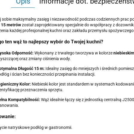
Opis
Informacje dot. bezpieczeńs
j sobie maksymalny zasięg i niezawodność podczas codziennych prac p
i
15 metrów
został zaprojektowany specjalnie do współpracy z dozowni
nia każdej profesjonalnej kuchni oraz zakładu przemysłu spożywczego
o ten wąż to najlepszy wybór do Twojej kuchni?
ysoka Odporność:
Wykonany z trwałego tworzywa w kolorze
niebieski
yszczącej oraz zmiany ciśnienia wody.
ptymalna Długość 15 m:
Idealny zasięg do mniejszych i średnich pomi
dłóg i ścian bez konieczności przepinania instalacji.
gieniczny Kolor:
Niebieski kolor jest standardem w systemach kodowani
entyfikację przeznaczenia sprzętu.
ełna Kompatybilność:
Wąż idealnie łączy się z jednostką centralną J250
ianowania.
owanie:
cie natryskowe podłóg w gastronomii.