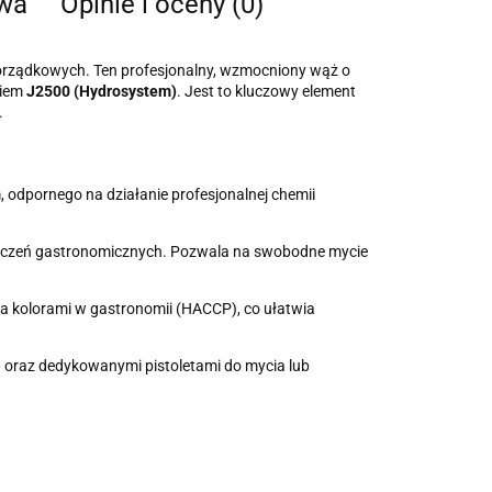
twa
Opinie i oceny (0)
orządkowych. Ten profesjonalny, wzmocniony wąż o
kiem
J2500 (Hydrosystem)
. Jest to kluczowy element
.
m
, odpornego na działanie profesjonalnej chemii
eszczeń gastronomicznych. Pozwala na swobodne mycie
a kolorami w gastronomii (HACCP), co ułatwia
0 oraz dedykowanymi pistoletami do mycia lub