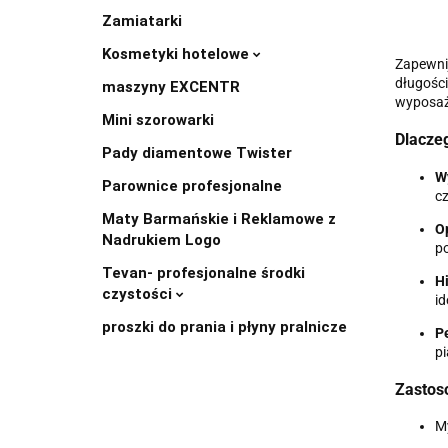
Zamiatarki
Kosmetyki hotelowe
Zapewni
długośc
maszyny EXCENTR
wyposaże
Mini szorowarki
Dlaczeg
Pady diamentowe Twister
W
Parownice profesjonalne
cz
Maty Barmańskie i Reklamowe z
O
Nadrukiem Logo
po
Tevan- profesjonalne środki
Hi
czystości
id
proszki do prania i płyny pralnicze
P
p
Zastos
My