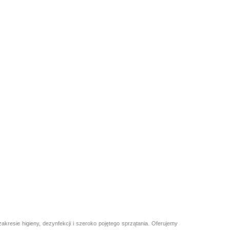
naczony jest do dozowania
9 w saszetkach
resie higieny, dezynfekcji i szeroko pojętego sprzątania. Oferujemy