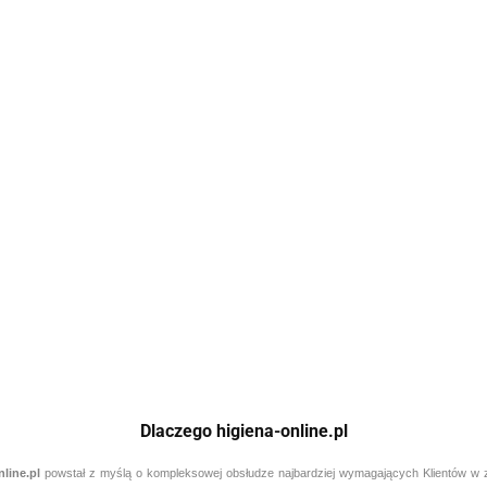
DOZOWNIK DIVERMITE S dozownik przez
preparatów D2, D10, R1, R2, R3, R5.1 i R
597.15
Dlaczego higiena-online.pl
nline.pl
powstał z myślą o kompleksowej obsłudze najbardziej wymagających Klientów w zak