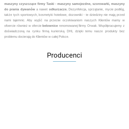
maszyny czyszczące firmy Taski - maszyny samojezdne, szorowarki, maszyny
do prania dywanów
a nawet
odkurzacze.
Dezynfekcja, sprzątanie, mycie podłóg,
także tych sportowych, kosmetyki hotelowe, dozowniki - te dziedziny nie mają przed
nami tajemnic. Aby wyjść na przeciw oczekiwaniom naszych Klientów mamy w
ofoercie również w ofercie
belownice
renomowanej fiirmy Orwak. Współpracujemy z
doświadczoną na rynku firmą kurierską DHL dzięki temu nasze produkty bez
problemu docierają do Klientów w całej Polsce.
Producenci
Aventurier Robot