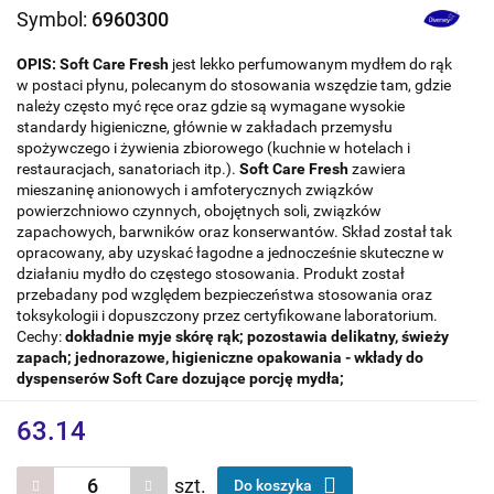
Symbol:
6960300
OPIS:
Soft Care Fresh
jest lekko perfumowanym mydłem do rąk
w postaci płynu, polecanym do stosowania wszędzie tam, gdzie
należy często myć ręce oraz gdzie są wymagane wysokie
standardy higieniczne, głównie w zakładach przemysłu
spożywczego i żywienia zbiorowego (kuchnie w hotelach i
restauracjach, sanatoriach itp.).
Soft Care Fresh
zawiera
mieszaninę anionowych i amfoterycznych związków
powierzchniowo czynnych, obojętnych soli, związków
zapachowych, barwników oraz konserwantów. Skład został tak
opracowany, aby uzyskać łagodne a jednocześnie skuteczne w
działaniu mydło do częstego stosowania. Produkt został
przebadany pod względem bezpieczeństwa stosowania oraz
toksykologii i dopuszczony przez certyfikowane laboratorium.
Cechy:
dokładnie myje skórę rąk;
pozostawia delikatny, świeży
zapach;
jednorazowe, higieniczne opakowania - wkłady do
dyspenserów Soft Care dozujące porcję mydła;
63.14
szt.
Do koszyka