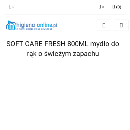
(
0
)
Zaloguj się
Zarejestruj się
Dodaj zgłoszenie
SOFT CARE FRESH 800ML mydło do
rąk o świeżym zapachu