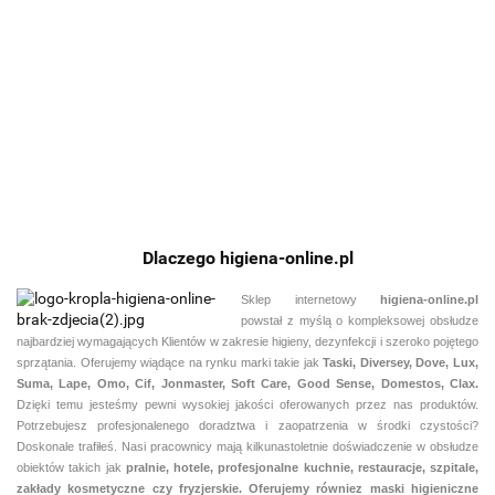
SOFT CARE
SOFT CARE
56.25
SOFT CARE
SO
Deluxe 2 in
SOAP
DELUXE 1,3l
DELUXE
ALL
FR
1 –
700ML
nawilżające
FOAM 1,3L
49.04
PURPOSE
1,3
73.53
73.53
ekologiczne
mydło
70.85
mydło do
nawilżające
76.
FOAM 1,3L
pe
mydło do
do rąk
rak do
mydło w
Łagodne i
my
mycia ciała,
w
dozowników
pianie do
odswiezajace
pły
włosów i
pianie
Intelli Care
dozowników
mydło do rak
do
rąk
Intelli Care
w pianie z
Inte
dodatkiem
zapachowym
do
Dlaczego higiena-online.pl
dozownika
Sklep internetowy
higiena-online.pl
Intelli Care
powstał z myślą o kompleksowej obsłudze
najbardziej wymagających Klientów w zakresie higieny, dezynfekcji i szeroko pojętego
sprzątania. Oferujemy wiądące na rynku marki takie jak
Taski, Diversey, Dove, Lux,
Suma, Lape, Omo, Cif, Jonmaster, Soft Care, Good Sense, Domestos, Clax.
Dzięki temu jesteśmy pewni
wysokiej jakości oferowanych przez nas produktów.
Potrzebujesz profesjonalenego doradztwa i zaopatrzenia w środki czystości?
Doskonale trafiłeś. Nasi pracownicy mają kilkunastoletnie doświadczenie w obsłudze
obiektów takich jak
pralnie,
hotele, profesjonalne kuchnie, restauracje, szpitale,
zakłady kosmetyczne czy fryzjerskie. Oferujemy równiez maski higieniczne