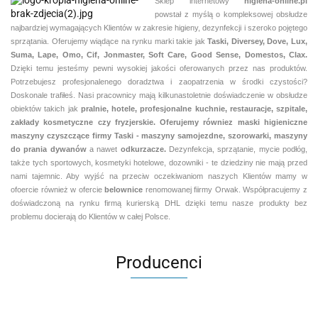
Sklep internetowy
higiena-online.pl
powstał z myślą o kompleksowej obsłudze
najbardziej wymagających Klientów w zakresie higieny, dezynfekcji i szeroko pojętego
sprzątania. Oferujemy wiądące na rynku marki takie jak
Taski, Diversey, Dove, Lux,
Suma, Lape, Omo, Cif, Jonmaster, Soft Care, Good Sense, Domestos, Clax.
Dzięki temu jesteśmy pewni
wysokiej jakości oferowanych przez nas produktów.
Potrzebujesz profesjonalenego doradztwa i zaopatrzenia w środki czystości?
Doskonale trafiłeś. Nasi pracownicy mają kilkunastoletnie doświadczenie w obsłudze
obiektów takich jak
pralnie,
hotele, profesjonalne kuchnie, restauracje, szpitale,
zakłady kosmetyczne czy fryzjerskie. Oferujemy równiez maski higieniczne
maszyny czyszczące firmy Taski - maszyny samojezdne, szorowarki, maszyny
do prania dywanów
a nawet
odkurzacze.
Dezynfekcja, sprzątanie, mycie podłóg,
także tych sportowych, kosmetyki hotelowe, dozowniki - te dziedziny nie mają przed
nami tajemnic. Aby wyjść na przeciw oczekiwaniom naszych Klientów mamy w
ofoercie również w ofercie
belownice
renomowanej fiirmy Orwak. Współpracujemy z
doświadczoną na rynku firmą kurierską DHL dzięki temu nasze produkty bez
problemu docierają do Klientów w całej Polsce.
Producenci