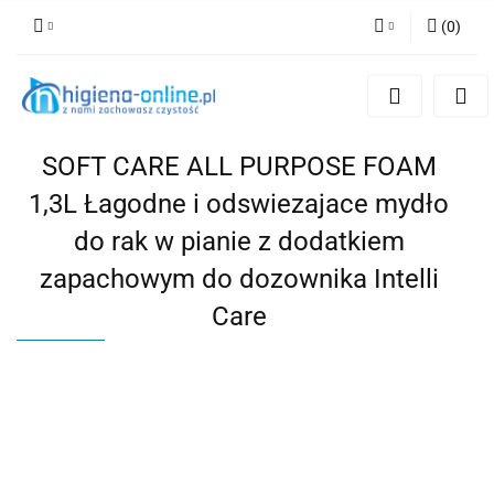
(
0
)
Zaloguj się
Zarejestruj się
Dodaj zgłoszenie
SOFT CARE ALL PURPOSE FOAM
1,3L Łagodne i odswiezajace mydło
do rak w pianie z dodatkiem
zapachowym do dozownika Intelli
Care