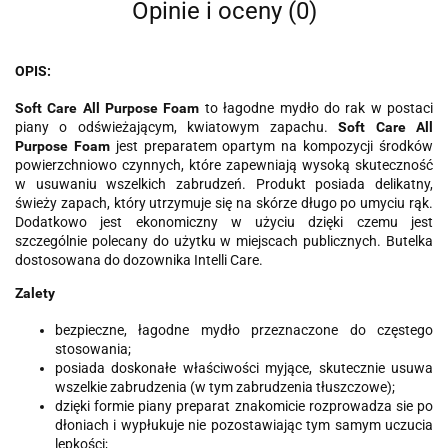
Opinie i oceny (0)
OPIS:
Soft Care All Purpose Foam
to łagodne mydło do rak w postaci
piany o odświeżającym, kwiatowym zapachu.
Soft Care All
Purpose Foam
jest preparatem opartym na kompozycji środków
powierzchniowo czynnych, które zapewniają wysoką skuteczność
w usuwaniu wszelkich zabrudzeń. Produkt posiada delikatny,
świeży zapach, który utrzymuje się na skórze długo po umyciu rąk.
Dodatkowo jest ekonomiczny w użyciu dzięki czemu jest
szczególnie polecany do użytku w miejscach publicznych. Butelka
dostosowana do dozownika Intelli Care.
Zalety
bezpieczne, łagodne mydło przeznaczone do częstego
stosowania;
posiada doskonałe właściwości myjące, skutecznie usuwa
wszelkie zabrudzenia (w tym zabrudzenia tłuszczowe);
dzięki formie piany preparat znakomicie rozprowadza sie po
dłoniach i wypłukuje nie pozostawiając tym samym uczucia
lepkości;