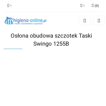
(
0
)
Zaloguj się
Zarejestruj się
Dodaj zgłoszenie
Osłona obudowa szczotek Taski
Swingo 1255B