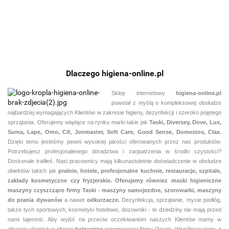
15
Taski
Swingo
455, 755,
955,1250
Dlaczego higiena-online.pl
Sklep internetowy
higiena-online.pl
powstał z myślą o kompleksowej obsłudze
najbardziej wymagających Klientów w zakresie higieny, dezynfekcji i szeroko pojętego
sprzątania. Oferujemy wiądące na rynku marki takie jak
Taski, Diversey, Dove, Lux,
Suma, Lape, Omo, Cif, Jonmaster, Soft Care, Good Sense, Domestos, Clax.
Dzięki temu jesteśmy pewni
wysokiej jakości oferowanych przez nas produktów.
Potrzebujesz profesjonalenego doradztwa i zaopatrzenia w środki czystości?
Doskonale trafiłeś. Nasi pracownicy mają kilkunastoletnie doświadczenie w obsłudze
obiektów takich jak
pralnie,
hotele, profesjonalne kuchnie, restauracje, szpitale,
zakłady kosmetyczne czy fryzjerskie. Oferujemy równiez maski higieniczne
maszyny czyszczące firmy Taski - maszyny samojezdne, szorowarki, maszyny
do prania dywanów
a nawet
odkurzacze.
Dezynfekcja, sprzątanie, mycie podłóg,
także tych sportowych, kosmetyki hotelowe, dozowniki - te dziedziny nie mają przed
nami tajemnic. Aby wyjść na przeciw oczekiwaniom naszych Klientów mamy w
ofoercie również w ofercie
belownice
renomowanej fiirmy Orwak. Współpracujemy z