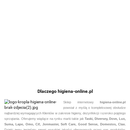
Filtr do
O
taski
Oryginalny
o
Elektrozawór
Elektrozawór
Elektrozawór
Ultimaxx
zbiornik
sz
483.96
cewka Taski
cewka Taski
cewka Taski
52
odkurzacza
Ta
Swingo
Swingo
Swingo
545.80
TASKI Aero
686.32
686.32
652.91
S
450B
750B
755B
15
1
Dlaczego higiena-online.pl
Sklep internetowy
higiena-online.pl
powstał z myślą o kompleksowej obsłudze
najbardziej wymagających Klientów w zakresie higieny, dezynfekcji i szeroko pojętego
sprzątania. Oferujemy wiądące na rynku marki takie jak
Taski, Diversey, Dove, Lux,
Suma, Lape, Omo, Cif, Jonmaster, Soft Care, Good Sense, Domestos, Clax.
Dzięki temu jesteśmy pewni
wysokiej jakości oferowanych przez nas produktów.