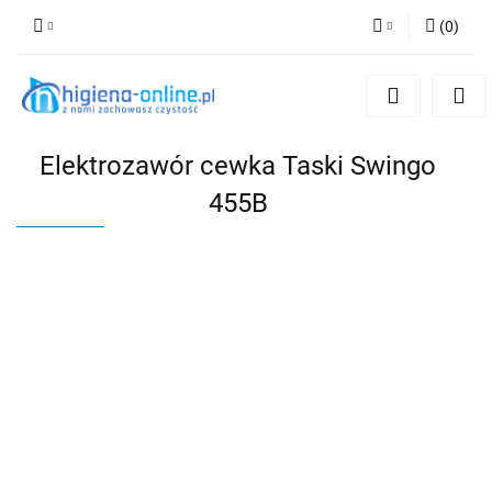
(
0
)
Zaloguj się
Zarejestruj się
Dodaj zgłoszenie
Elektrozawór cewka Taski Swingo
455B