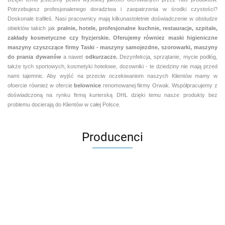
Potrzebujesz profesjonalenego doradztwa i zaopatrzenia w środki czystości?
Doskonale trafiłeś. Nasi pracownicy mają kilkunastoletnie doświadczenie w obsłudze
obiektów takich jak
pralnie,
hotele, profesjonalne kuchnie, restauracje, szpitale,
zakłady kosmetyczne czy fryzjerskie. Oferujemy równiez maski higieniczne
maszyny czyszczące firmy Taski - maszyny samojezdne, szorowarki, maszyny
do prania dywanów
a nawet
odkurzacze.
Dezynfekcja, sprzątanie, mycie podłóg,
także tych sportowych, kosmetyki hotelowe, dozowniki - te dziedziny nie mają przed
nami tajemnic. Aby wyjść na przeciw oczekiwaniom naszych Klientów mamy w
ofoercie również w ofercie
belownice
renomowanej fiirmy Orwak. Współpracujemy z
doświadczoną na rynku firmą kurierską DHL dzięki temu nasze produkty bez
problemu docierają do Klientów w całej Polsce.
Producenci
Aventurier Robot