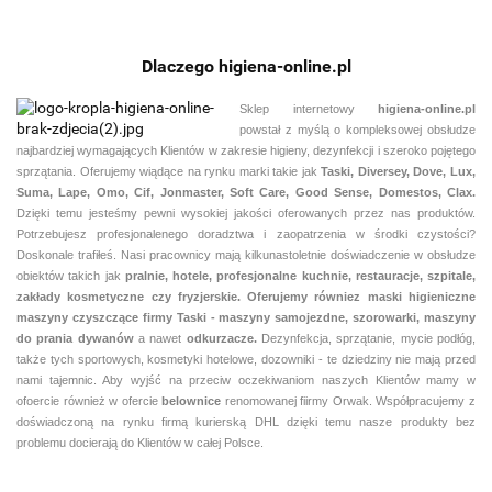
Dlaczego higiena-online.pl
Sklep internetowy
higiena-online.pl
powstał z myślą o kompleksowej obsłudze
najbardziej wymagających Klientów w zakresie higieny, dezynfekcji i szeroko pojętego
sprzątania. Oferujemy wiądące na rynku marki takie jak
Taski, Diversey, Dove, Lux,
Suma, Lape, Omo, Cif, Jonmaster, Soft Care, Good Sense, Domestos, Clax.
Dzięki temu jesteśmy pewni
wysokiej jakości oferowanych przez nas produktów.
Potrzebujesz profesjonalenego doradztwa i zaopatrzenia w środki czystości?
Doskonale trafiłeś. Nasi pracownicy mają kilkunastoletnie doświadczenie w obsłudze
obiektów takich jak
pralnie,
hotele, profesjonalne kuchnie, restauracje, szpitale,
zakłady kosmetyczne czy fryzjerskie. Oferujemy równiez maski higieniczne
maszyny czyszczące firmy Taski - maszyny samojezdne, szorowarki, maszyny
do prania dywanów
a nawet
odkurzacze.
Dezynfekcja, sprzątanie, mycie podłóg,
także tych sportowych, kosmetyki hotelowe, dozowniki - te dziedziny nie mają przed
nami tajemnic. Aby wyjść na przeciw oczekiwaniom naszych Klientów mamy w
ofoercie również w ofercie
belownice
renomowanej fiirmy Orwak. Współpracujemy z
doświadczoną na rynku firmą kurierską DHL dzięki temu nasze produkty bez
problemu docierają do Klientów w całej Polsce.