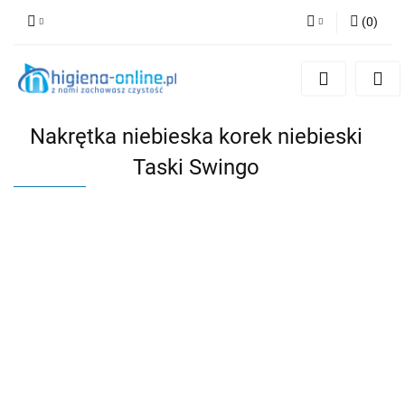
(
0
)
Zaloguj się
Zarejestruj się
Dodaj zgłoszenie
Nakrętka niebieska korek niebieski
Taski Swingo