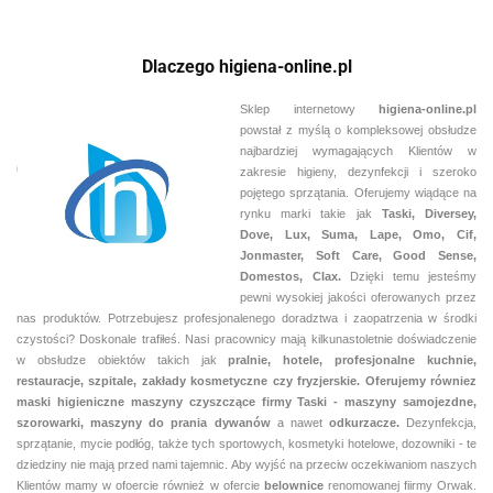
Dlaczego higiena-online.pl
Sklep internetowy
higiena-online.pl
powstał z myślą o kompleksowej obsłudze
najbardziej wymagających Klientów w
zakresie higieny, dezynfekcji i szeroko
pojętego sprzątania. Oferujemy wiądące na
rynku marki takie jak
Taski, Diversey,
Dove, Lux, Suma, Lape, Omo, Cif,
Jonmaster, Soft Care, Good Sense,
Domestos, Clax.
Dzięki temu jesteśmy
pewni
wysokiej jakości oferowanych przez
nas produktów. Potrzebujesz profesjonalenego doradztwa i zaopatrzenia w środki
czystości? Doskonale trafiłeś. Nasi pracownicy mają kilkunastoletnie doświadczenie
w obsłudze obiektów takich jak
pralnie,
hotele, profesjonalne kuchnie,
restauracje, szpitale, zakłady kosmetyczne czy fryzjerskie. Oferujemy równiez
maski higieniczne maszyny czyszczące firmy Taski - maszyny samojezdne,
szorowarki, maszyny do prania dywanów
a nawet
odkurzacze.
Dezynfekcja,
sprzątanie, mycie podłóg, także tych sportowych, kosmetyki hotelowe, dozowniki - te
dziedziny nie mają przed nami tajemnic. Aby wyjść na przeciw oczekiwaniom naszych
Klientów mamy w ofoercie również w ofercie
belownice
renomowanej fiirmy Orwak.