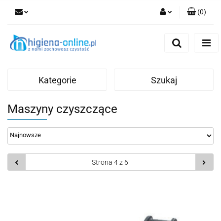
(
0
)
Zaloguj się
Zarejestruj się
Dodaj zgłoszenie
Kategorie
Szukaj
Maszyny czyszczące