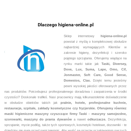
Dlaczego higiena-online.pl
Sklep internetowy
higiena-online.pl
powstał z myślą o kompleksowej obsłudze
najbardziej wymagających Klientów w
zakresie higieny, dezynfekcji i szeroko
pojętego sprzątania. Oferujemy wiądące na
rynku marki takie jak
Taski, Diversey,
Dove, Lux, Suma, Lape, Omo, Cif,
Jonmaster, Soft Care, Good Sense,
Domestos, Clax.
Dzięki temu jesteśmy
pewni
wysokiej jakości oferowanych przez
nas produktów. Potrzebujesz profesjonalenego doradztwa i zaopatrzenia w środki
czystości? Doskonale trafiłeś. Nasi pracownicy mają kilkunastoletnie doświadczenie
w obsłudze obiektów takich jak
pralnie,
hotele, profesjonalne kuchnie,
restauracje, szpitale, zakłady kosmetyczne czy fryzjerskie. Oferujemy równiez
maski higieniczne maszyny czyszczące firmy Taski - maszyny samojezdne,
szorowarki, maszyny do prania dywanów
a nawet
odkurzacze.
Dezynfekcja,
sprzątanie, mycie podłóg, także tych sportowych, kosmetyki hotelowe, dozowniki - te
dziedziny nie mają przed nami tajemnic. Aby wyjść na przeciw oczekiwaniom naszych