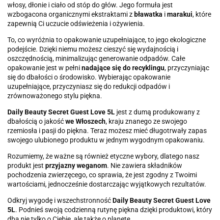
włosy, dłonie i ciało od stóp do głów. Jego formuła jest
wzbogacona organicznymi ekstraktami z
bławatka
i
marakui
, które
zapewnią Ci uczucie odświeżenia i ożywienia.
To, co wyróżnia to opakowanie uzupełniające, to jego ekologiczne
podejście. Dzięki niemu możesz cieszyć się wydajnością i
oszczędnością, minimalizując generowanie odpadów. Całe
opakowanie jest w pełni
nadające się do recyklingu
, przyczyniając
się do dbałości o środowisko. Wybierając opakowanie
uzupełniające, przyczyniasz się do redukcji odpadów i
zrównoważonego stylu piękna.
Daily Beauty Secret Guest Love 5L
jest z dumą produkowany z
dbałością o jakość
we Włoszech
, kraju znanego ze swojego
rzemiosła i pasji do piękna. Teraz możesz mieć długotrwały zapas
swojego ulubionego produktu w jednym wygodnym opakowaniu.
Rozumiemy, że ważne są również etyczne wybory, dlatego nasz
produkt jest
przyjazny weganom
. Nie zawiera składników
pochodzenia zwierzęcego, co sprawia, że jest zgodny z Twoimi
wartościami, jednocześnie dostarczając wyjątkowych rezultatów.
Odkryj wygodę i wszechstronność
Daily Beauty Secret Guest Love
5L
. Podnieś swoją codzienną rutynę piękna dzięki produktowi, który
dba nie tylko o Ciebie, ale także o planetę.