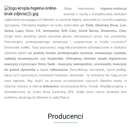
Sklep internetowy
higiena-online.pl
powstał z myślą o kompleksowej obsłudze
najbardziej wymagających Klientów w zakresie higieny, dezynfekcji i szeroko pojętego
sprzątania. Oferujemy wiądące na rynku marki takie jak
Taski, Diversey, Dove, Lux,
Suma, Lape, Omo, Cif, Jonmaster, Soft Care, Good Sense, Domestos, Clax.
Dzięki temu jesteśmy pewni
wysokiej jakości oferowanych przez nas produktów.
Potrzebujesz profesjonalenego doradztwa i zaopatrzenia w środki czystości?
Doskonale trafiłeś. Nasi pracownicy mają kilkunastoletnie doświadczenie w obsłudze
obiektów takich jak
pralnie,
hotele, profesjonalne kuchnie, restauracje, szpitale,
zakłady kosmetyczne czy fryzjerskie. Oferujemy równiez maski higieniczne
maszyny czyszczące firmy Taski - maszyny samojezdne, szorowarki, maszyny
do prania dywanów
a nawet
odkurzacze.
Dezynfekcja, sprzątanie, mycie podłóg,
także tych sportowych, kosmetyki hotelowe, dozowniki - te dziedziny nie mają przed
nami tajemnic. Aby wyjść na przeciw oczekiwaniom naszych Klientów mamy w
ofoercie również w ofercie
belownice
renomowanej fiirmy Orwak. Współpracujemy z
doświadczoną na rynku firmą kurierską DHL dzięki temu nasze produkty bez
problemu docierają do Klientów w całej Polsce.
Producenci