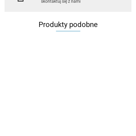
skontaktuj się z nami
Produkty podobne
Biały uchwyt,
Czarny uchwyt,
Daily Beauty Secret
dozownik
dozownik hotelowy
Guest Love 5L-
hotelowy do mydeł
do mydeł
73.80
szampon żel i mydło
73.80
dolewanych GFL
dolewanych GFL
150.00
w jednym