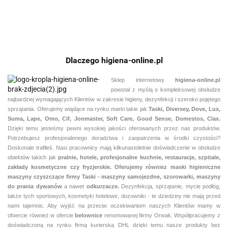
Dlaczego higiena-online.pl
Sklep internetowy
higiena-online.pl
powstał z myślą o kompleksowej obsłudze
najbardziej wymagających Klientów w zakresie higieny, dezynfekcji i szeroko pojętego
sprzątania. Oferujemy wiądące na rynku marki takie jak
Taski, Diversey, Dove, Lux,
Suma, Lape, Omo, Cif, Jonmaster, Soft Care, Good Sense, Domestos, Clax.
Dzięki temu jesteśmy pewni
wysokiej jakości oferowanych przez nas produktów.
Potrzebujesz profesjonalenego doradztwa i zaopatrzenia w środki czystości?
Doskonale trafiłeś. Nasi pracownicy mają kilkunastoletnie doświadczenie w obsłudze
obiektów takich jak
pralnie,
hotele, profesjonalne kuchnie, restauracje, szpitale,
zakłady kosmetyczne czy fryzjerskie. Oferujemy równiez maski higieniczne
maszyny czyszczące firmy Taski - maszyny samojezdne, szorowarki, maszyny
do prania dywanów
a nawet
odkurzacze.
Dezynfekcja, sprzątanie, mycie podłóg,
także tych sportowych, kosmetyki hotelowe, dozowniki - te dziedziny nie mają przed
nami tajemnic. Aby wyjść na przeciw oczekiwaniom naszych Klientów mamy w
ofoercie również w ofercie
belownice
renomowanej fiirmy Orwak. Współpracujemy z
doświadczoną na rynku firmą kurierską DHL dzięki temu nasze produkty bez