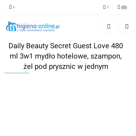
(
0
)
Zaloguj się
Zarejestruj się
Dodaj zgłoszenie
Daily Beauty Secret Guest Love 480
ml 3w1 mydło hotelowe, szampon,
żel pod prysznic w jednym