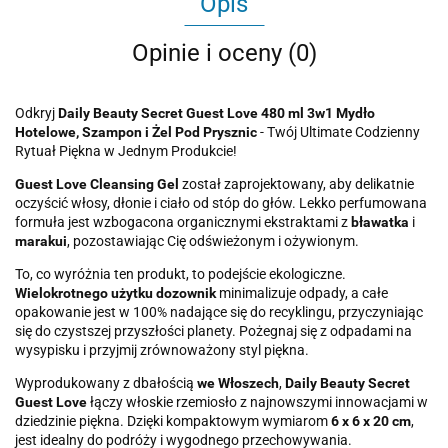
Opis
Opinie i oceny (0)
Odkryj
Daily Beauty Secret Guest Love 480 ml 3w1 Mydło
Hotelowe, Szampon i Żel Pod Prysznic
- Twój Ultimate Codzienny
Rytuał Piękna w Jednym Produkcie!
Guest Love Cleansing Gel
został zaprojektowany, aby delikatnie
oczyścić włosy, dłonie i ciało od stóp do głów. Lekko perfumowana
formuła jest wzbogacona organicznymi ekstraktami z
bławatka
i
marakui
, pozostawiając Cię odświeżonym i ożywionym.
To, co wyróżnia ten produkt, to podejście ekologiczne.
Wielokrotnego użytku dozownik
minimalizuje odpady, a całe
opakowanie jest w 100% nadające się do recyklingu, przyczyniając
się do czystszej przyszłości planety. Pożegnaj się z odpadami na
wysypisku i przyjmij zrównoważony styl piękna.
Wyprodukowany z dbałością
we Włoszech
,
Daily Beauty Secret
Guest Love
łączy włoskie rzemiosło z najnowszymi innowacjami w
dziedzinie piękna. Dzięki kompaktowym wymiarom
6 x 6 x 20 cm
,
jest idealny do podróży i wygodnego przechowywania.