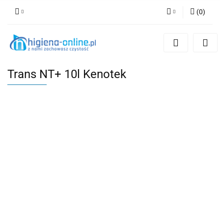
(
0
)
Zaloguj się
Zarejestruj się
Dodaj zgłoszenie
Trans NT+ 10l Kenotek