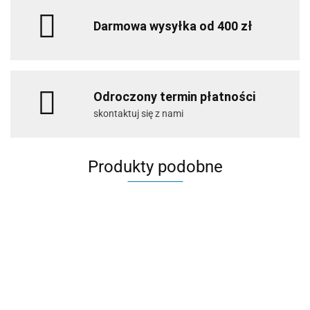
Darmowa wysyłka od 400 zł
Odroczony termin płatności
skontaktuj się z nami
Produkty podobne
Kenotek
Kenotek
Blue
brilliant
Kenotek
KENOTEK
Brilliant
wash 5l