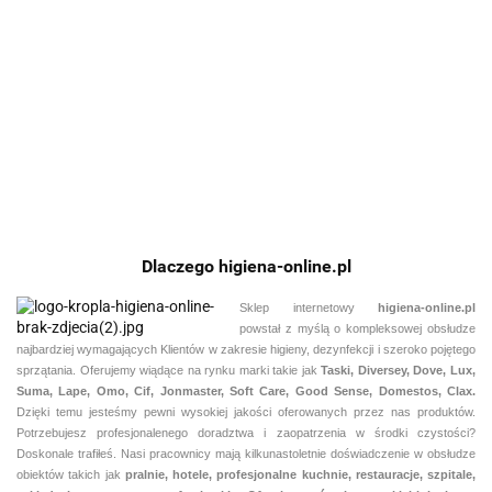
226.44
154.88
Cargo 4100
SHOWROOM
Polish
Kenotek
KE
Forte 5l -
SHINE 5l
5l
171.84
Concentrated
TE
163.31
aktywna
Wosk twardy
Tyre Gloss 5l-
CL
piana do
w płynie
197.11
245
Skoncentrowany
Sk
mycia
preparat do
pr
samochdów
renowacji opon
pra
bez silikonu
10
Dlaczego higiena-online.pl
Sklep internetowy
higiena-online.pl
powstał z myślą o kompleksowej obsłudze
najbardziej wymagających Klientów w zakresie higieny, dezynfekcji i szeroko pojętego
sprzątania. Oferujemy wiądące na rynku marki takie jak
Taski, Diversey, Dove, Lux,
Suma, Lape, Omo, Cif, Jonmaster, Soft Care, Good Sense, Domestos, Clax.
Dzięki temu jesteśmy pewni
wysokiej jakości oferowanych przez nas produktów.
Potrzebujesz profesjonalenego doradztwa i zaopatrzenia w środki czystości?
Doskonale trafiłeś. Nasi pracownicy mają kilkunastoletnie doświadczenie w obsłudze
obiektów takich jak
pralnie,
hotele, profesjonalne kuchnie, restauracje, szpitale,