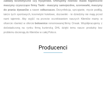
zakłady kosmetyczne czy fryzjerskie. Oferujemy równiez maski higieniczne
maszyny czyszczące firmy Taski - maszyny samojezdne, szorowarki, maszyny
do prania dywanów
a nawet
odkurzacze.
Dezynfekcja, sprzątanie, mycie podłóg,
także tych sportowych, kosmetyki hotelowe, dozowniki - te dziedziny nie mają przed
nami tajemnic. Aby wyjść na przeciw oczekiwaniom naszych Klientów mamy w
ofoercie również w ofercie
belownice
renomowanej fiirmy Orwak. Współpracujemy z
doświadczoną na rynku firmą kurierską DHL dzięki temu nasze produkty bez
problemu docierają do Klientów w całej Polsce.
Producenci
Aventurier Robot