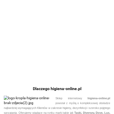
suszarka
suszarka
suszarka
suszarka
s
suszarka
prowadnica
do rąk
do rąk
do rąk
do rąk
d
basenowa
do suszarki
STARMIX
STARMIX
STARMIX
STARMIX
STARMIX
1220.84
1622.56
2879.18
3054.14
8
2793.69
basenowej
T 70 E
T-C1
XT 1000
XT 1000
X
TH-C1 na
3965.49
STH 2400
biała
E inox
b
szynę
Z
Dlaczego higiena-online.pl
Sklep internetowy
higiena-online.pl
powstał z myślą o kompleksowej obsłudze
najbardziej wymagających Klientów w zakresie higieny, dezynfekcji i szeroko pojętego
sprzątania. Oferujemy wiądące na rynku marki takie jak
Taski, Diversey, Dove, Lux,