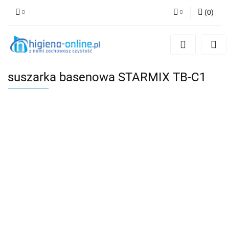
(
0
)
Zaloguj się
Zarejestruj się
Dodaj zgłoszenie
suszarka basenowa STARMIX TB-C1