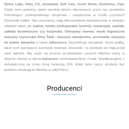
Suma, Lape, Omo, Cif, Jonmaster, Soft Care, Good Sense, Domestos, Clax.
Dzięki temu jesteśmy pewni
wysokiej jakości oferowanych przez nas produktów.
Potrzebujesz profesjonalenego doradztwa i zaopatrzenia w środki czystości?
Doskonale trafiłeś. Nasi pracownicy mają kilkunastoletnie doświadczenie w obsłudze
obiektów takich jak
pralnie,
hotele, profesjonalne kuchnie, restauracje, szpitale,
zakłady kosmetyczne czy fryzjerskie. Oferujemy równiez maski higieniczne
maszyny czyszczące firmy Taski - maszyny samojezdne, szorowarki, maszyny
do prania dywanów
a nawet
odkurzacze.
Dezynfekcja, sprzątanie, mycie podłóg,
także tych sportowych, kosmetyki hotelowe, dozowniki - te dziedziny nie mają przed
nami tajemnic. Aby wyjść na przeciw oczekiwaniom naszych Klientów mamy w
ofoercie również w ofercie
belownice
renomowanej fiirmy Orwak. Współpracujemy z
doświadczoną na rynku firmą kurierską DHL dzięki temu nasze produkty bez
problemu docierają do Klientów w całej Polsce.
Producenci
Aventurier Robot