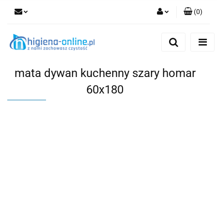
(
0
)
Zaloguj się
Zarejestruj się
Dodaj zgłoszenie
mata dywan kuchenny szary homar
60x180