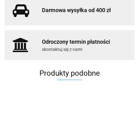
Darmowa wysyłka od 400 zł
Odroczony termin płatności
skontaktuj się z nami
Produkty podobne
czarno-biała
kolo
Czerwona