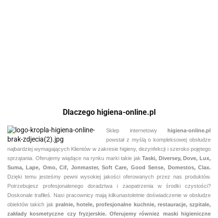
mata,
mata
Wycieraczka
czerwona
Dywanik
wycieraczka
wyci
mata 3 koty
wycieraczka
kuchenny, mata
962.00
962.0
147.00
dywan
dywa
Wash&Dry
podgumowana
antypoślizgowa
97.95
147.95
dancing
danc
steps
steps
wash+dry
wash
80x200
80x2
Dlaczego higiena-online.pl
Sklep internetowy
higiena-online.pl
powstał z myślą o kompleksowej obsłudze
najbardziej wymagających Klientów w zakresie higieny, dezynfekcji i szeroko pojętego
sprzątania. Oferujemy wiądące na rynku marki takie jak
Taski, Diversey, Dove, Lux,
Suma, Lape, Omo, Cif, Jonmaster, Soft Care, Good Sense, Domestos, Clax.
Dzięki temu jesteśmy pewni
wysokiej jakości oferowanych przez nas produktów.
Potrzebujesz profesjonalenego doradztwa i zaopatrzenia w środki czystości?
Doskonale trafiłeś. Nasi pracownicy mają kilkunastoletnie doświadczenie w obsłudze
obiektów takich jak
pralnie,
hotele, profesjonalne kuchnie, restauracje, szpitale,
zakłady kosmetyczne czy fryzjerskie. Oferujemy równiez maski higieniczne