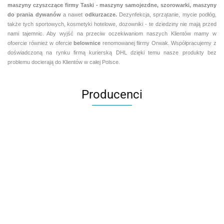
maszyny czyszczące firmy Taski - maszyny samojezdne, szorowarki, maszyny
do prania dywanów
a nawet
odkurzacze.
Dezynfekcja, sprzątanie, mycie podłóg,
także tych sportowych, kosmetyki hotelowe, dozowniki - te dziedziny nie mają przed
nami tajemnic. Aby wyjść na przeciw oczekiwaniom naszych Klientów mamy w
ofoercie również w ofercie
belownice
renomowanej fiirmy Orwak. Współpracujemy z
doświadczoną na rynku firmą kurierską DHL dzięki temu nasze produkty bez
problemu docierają do Klientów w całej Polsce.
Producenci
Aventurier Robot