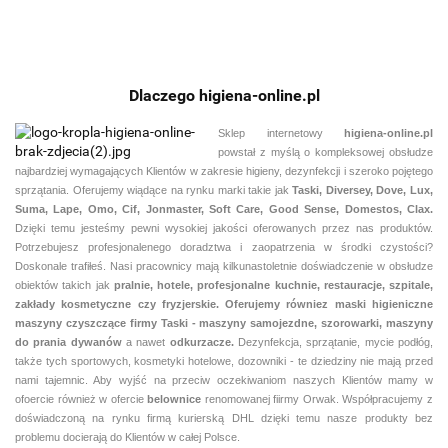
Dlaczego higiena-online.pl
Sklep internetowy
higiena-online.pl
powstał z myślą o kompleksowej obsłudze
najbardziej wymagających Klientów w zakresie higieny, dezynfekcji i szeroko pojętego
sprzątania. Oferujemy wiądące na rynku marki takie jak
Taski, Diversey, Dove, Lux,
Suma, Lape, Omo, Cif, Jonmaster, Soft Care, Good Sense, Domestos, Clax.
Dzięki temu jesteśmy pewni
wysokiej jakości oferowanych przez nas produktów.
Potrzebujesz profesjonalenego doradztwa i zaopatrzenia w środki czystości?
Doskonale trafiłeś. Nasi pracownicy mają kilkunastoletnie doświadczenie w obsłudze
obiektów takich jak
pralnie,
hotele, profesjonalne kuchnie, restauracje, szpitale,
zakłady kosmetyczne czy fryzjerskie. Oferujemy równiez maski higieniczne
maszyny czyszczące firmy Taski - maszyny samojezdne, szorowarki, maszyny
do prania dywanów
a nawet
odkurzacze.
Dezynfekcja, sprzątanie, mycie podłóg,
także tych sportowych, kosmetyki hotelowe, dozowniki - te dziedziny nie mają przed
nami tajemnic. Aby wyjść na przeciw oczekiwaniom naszych Klientów mamy w
ofoercie również w ofercie
belownice
renomowanej fiirmy Orwak. Współpracujemy z
doświadczoną na rynku firmą kurierską DHL dzięki temu nasze produkty bez
problemu docierają do Klientów w całej Polsce.