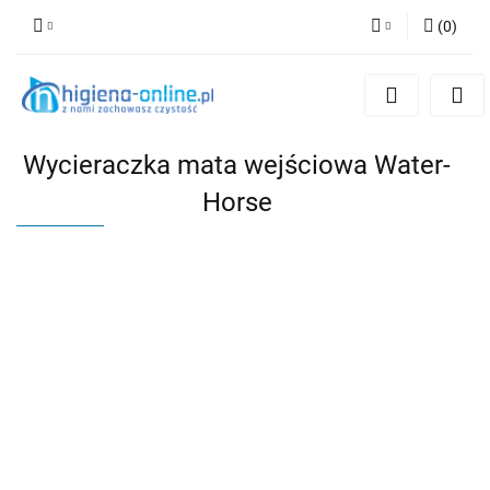
(
0
)
Zaloguj się
Zarejestruj się
Dodaj zgłoszenie
Wycieraczka mata wejściowa Water-
Horse