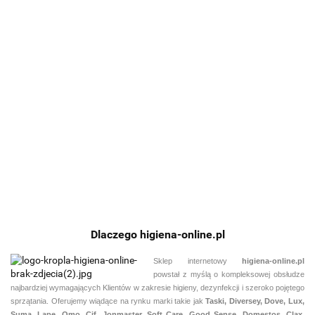
ram
gum
Mata
Wycieraczka
Profesjonalna
naja
94.0
EcoAbsorb
informacyjna
weściowa
wycieraczka
pod
Super chłonna,
Punkt
profesjonalna
wejściowa
gum
323.44
193.00
135.00
szybkoschnąca
dezynfekcji
domek
Iron Horse XL
pod
159.00
i bardzo trwała
kolorowa
mat
ekologiczna
50x75
klej
mata
wejściowa
Dlaczego higiena-online.pl
Sklep internetowy
higiena-online.pl
powstał z myślą o kompleksowej obsłudze
najbardziej wymagających Klientów w zakresie higieny, dezynfekcji i szeroko pojętego
sprzątania. Oferujemy wiądące na rynku marki takie jak
Taski, Diversey, Dove, Lux,
Suma, Lape, Omo, Cif, Jonmaster, Soft Care, Good Sense, Domestos, Clax.