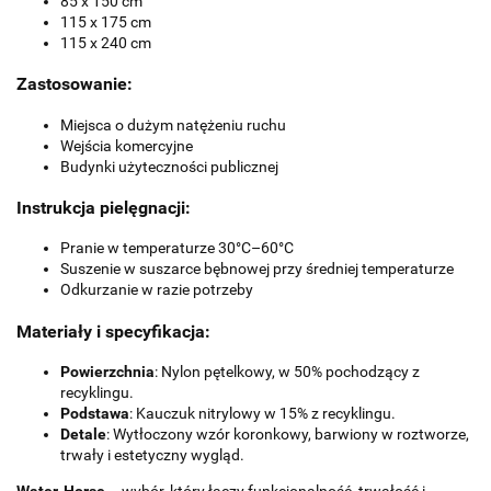
85 x 150 cm
115 x 175 cm
115 x 240 cm
Zastosowanie:
Miejsca o dużym natężeniu ruchu
Wejścia komercyjne
Budynki użyteczności publicznej
Instrukcja pielęgnacji:
Pranie w temperaturze 30°C–60°C
Suszenie w suszarce bębnowej przy średniej temperaturze
Odkurzanie w razie potrzeby
Materiały i specyfikacja:
Powierzchnia
: Nylon pętelkowy, w 50% pochodzący z
recyklingu.
Podstawa
: Kauczuk nitrylowy w 15% z recyklingu.
Detale
: Wytłoczony wzór koronkowy, barwiony w roztworze,
trwały i estetyczny wygląd.