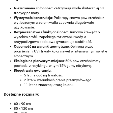
Niezrównana chłonność
: Zatrzymuje wodę skuteczniej niż
tradycyjne maty.
Wytrzymała konstrukcja
: Polipropylenowa powierzchnia z
wytłoczonym wzorem wafla zapewnia długotrwałe
użytkowanie.
Bezpieczeństwo i funkcjonalność
: Gumowa krawędź o
wysokim profilu zapobiega rozlewaniu wody, a
antypoślizgowa podstawa gwarantuje stabilność.
Odporność na warunki zewnętrzne
: Ochrona przed
promieniami UV i trwały kolor nawet w intensywnym świetle
słonecznym.
Ekologia na pierwszym miejscu
: 50% powierzchni maty
pochodzi z recyklingu, w tym 15% gumy nitrylowej.
Długotrwała gwarancja
:
5 lat na ogólną trwałość.
2 lata w warunkach prania przemysłowego.
11 lat na znaczną utratę koloru.
Dostępne rozmiary:
60 x 90 cm
85 x 120 cm