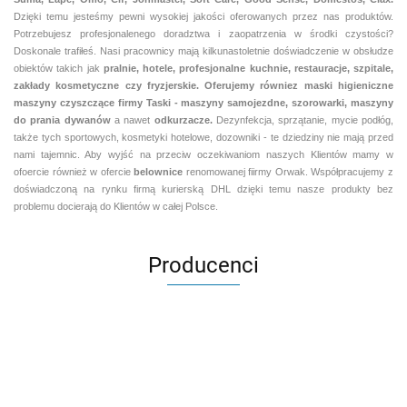
Dzięki temu jesteśmy pewni
wysokiej jakości oferowanych przez nas produktów.
Potrzebujesz profesjonalenego doradztwa i zaopatrzenia w środki czystości?
Doskonale trafiłeś. Nasi pracownicy mają kilkunastoletnie doświadczenie w obsłudze
obiektów takich jak
pralnie,
hotele, profesjonalne kuchnie, restauracje, szpitale,
zakłady kosmetyczne czy fryzjerskie. Oferujemy równiez maski higieniczne
maszyny czyszczące firmy Taski - maszyny samojezdne, szorowarki, maszyny
do prania dywanów
a nawet
odkurzacze.
Dezynfekcja, sprzątanie, mycie podłóg,
także tych sportowych, kosmetyki hotelowe, dozowniki - te dziedziny nie mają przed
nami tajemnic. Aby wyjść na przeciw oczekiwaniom naszych Klientów mamy w
ofoercie również w ofercie
belownice
renomowanej fiirmy Orwak. Współpracujemy z
doświadczoną na rynku firmą kurierską DHL dzięki temu nasze produkty bez
problemu docierają do Klientów w całej Polsce.
Producenci
Aventurier Robot