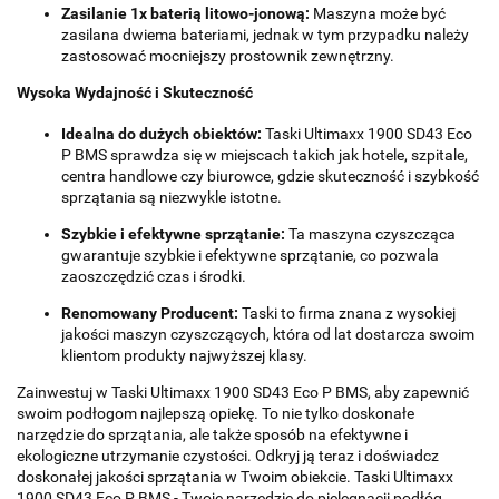
Zasilanie 1x baterią litowo-jonową:
Maszyna może być
zasilana dwiema bateriami, jednak w tym przypadku należy
zastosować mocniejszy prostownik zewnętrzny.
Wysoka Wydajność i Skuteczność
Idealna do dużych obiektów:
Taski Ultimaxx 1900 SD43 Eco
P BMS sprawdza się w miejscach takich jak hotele, szpitale,
centra handlowe czy biurowce, gdzie skuteczność i szybkość
sprzątania są niezwykle istotne.
Szybkie i efektywne sprzątanie:
Ta maszyna czyszcząca
gwarantuje szybkie i efektywne sprzątanie, co pozwala
zaoszczędzić czas i środki.
Renomowany Producent:
Taski to firma znana z wysokiej
jakości maszyn czyszczących, która od lat dostarcza swoim
klientom produkty najwyższej klasy.
Zainwestuj w Taski Ultimaxx 1900 SD43 Eco P BMS, aby zapewnić
swoim podłogom najlepszą opiekę. To nie tylko doskonałe
narzędzie do sprzątania, ale także sposób na efektywne i
ekologiczne utrzymanie czystości. Odkryj ją teraz i doświadcz
doskonałej jakości sprzątania w Twoim obiekcie. Taski Ultimaxx
1900 SD43 Eco P BMS - Twoje narzędzie do pielęgnacji podłóg,