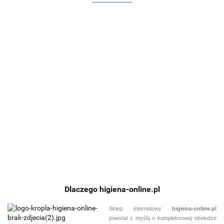
TASKI
TASKI
TASKI
Taski
Taski
ULTIMA
ULTIMAXX
ULTIMAXX
ULTIMAXX
ULTIMAXX
ULTIMAXX
1900
1900
1900
1900
1900
1900
DD55 Pe
52153.23
39240.00
82453.05
95189.70
98461.01
104574.
SD43 Eco
SD43 Eco
SD43 Perf
SD43 Perf
SD43 Perf
BMS 40
P BMS
BMS 25A -
BMS 25A-
BMS 40A-
BMS EBU
Taski- 2
z baterią
1 bateria
2 baterie
40A- 2
baterie
Litowo
Litowo
Litowo
baterie
litowo
Jonową
Jonowa
Jonowe
Litowo
jonowe
Jonowe
Dlaczego higiena-online.pl
Sklep internetowy
higiena-online.pl
powstał z myślą o kompleksowej obsłudze