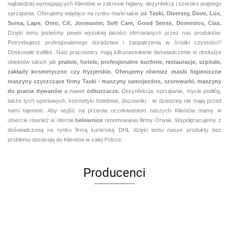
najbardziej wymagających Klientów w zakresie higieny, dezynfekcji i szeroko pojętego
sprzątania. Oferujemy wiądące na rynku marki takie jak
Taski, Diversey, Dove, Lux,
Suma, Lape, Omo, Cif, Jonmaster, Soft Care, Good Sense, Domestos, Clax.
Dzięki temu jesteśmy pewni
wysokiej jakości oferowanych przez nas produktów.
Potrzebujesz profesjonalenego doradztwa i zaopatrzenia w środki czystości?
Doskonale trafiłeś. Nasi pracownicy mają kilkunastoletnie doświadczenie w obsłudze
obiektów takich jak
pralnie,
hotele, profesjonalne kuchnie, restauracje, szpitale,
zakłady kosmetyczne czy fryzjerskie. Oferujemy równiez maski higieniczne
maszyny czyszczące firmy Taski - maszyny samojezdne, szorowarki, maszyny
do prania dywanów
a nawet
odkurzacze.
Dezynfekcja, sprzątanie, mycie podłóg,
także tych sportowych, kosmetyki hotelowe, dozowniki - te dziedziny nie mają przed
nami tajemnic. Aby wyjść na przeciw oczekiwaniom naszych Klientów mamy w
ofoercie również w ofercie
belownice
renomowanej fiirmy Orwak. Współpracujemy z
doświadczoną na rynku firmą kurierską DHL dzięki temu nasze produkty bez
problemu docierają do Klientów w całej Polsce.
Producenci