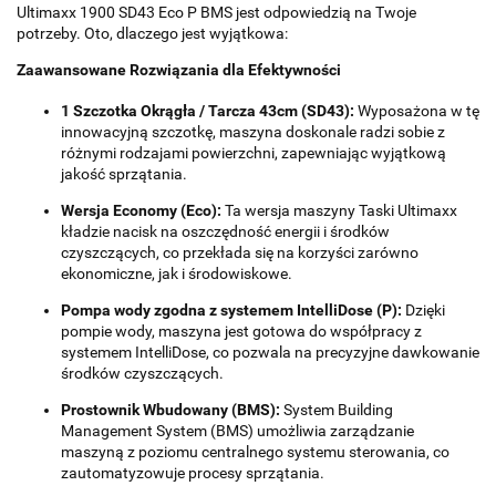
Ultimaxx 1900 SD43 Eco P BMS jest odpowiedzią na Twoje
potrzeby. Oto, dlaczego jest wyjątkowa:
Zaawansowane Rozwiązania dla Efektywności
1 Szczotka Okrągła / Tarcza 43cm (SD43):
Wyposażona w tę
innowacyjną szczotkę, maszyna doskonale radzi sobie z
różnymi rodzajami powierzchni, zapewniając wyjątkową
jakość sprzątania.
Wersja Economy (Eco):
Ta wersja maszyny Taski Ultimaxx
kładzie nacisk na oszczędność energii i środków
czyszczących, co przekłada się na korzyści zarówno
ekonomiczne, jak i środowiskowe.
Pompa wody zgodna z systemem IntelliDose (P):
Dzięki
pompie wody, maszyna jest gotowa do współpracy z
systemem IntelliDose, co pozwala na precyzyjne dawkowanie
środków czyszczących.
Prostownik Wbudowany (BMS):
System Building
Management System (BMS) umożliwia zarządzanie
maszyną z poziomu centralnego systemu sterowania, co
zautomatyzowuje procesy sprzątania.