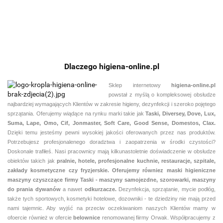
FRESH 5L
preparat do
750ML
skoncentrowany
czyszczenia
skoncentrowany
preparat do
twardych,
preparat
codziennego
wodoodpornych
myjąco-
mycia
powierzchni
dezynfekcyjny
wodoodpornych,
Dlaczego higiena-online.pl
niezabezpieczony
Sklep internetowy
higiena-online.pl
powstał z myślą o kompleksowej obsłudze
najbardziej wymagających Klientów w zakresie higieny, dezynfekcji i szeroko pojętego
sprzątania. Oferujemy wiądące na rynku marki takie jak
Taski, Diversey, Dove, Lux,
Suma, Lape, Omo, Cif, Jonmaster, Soft Care, Good Sense, Domestos, Clax.
Dzięki temu jesteśmy pewni
wysokiej jakości oferowanych przez nas produktów.
Potrzebujesz profesjonalenego doradztwa i zaopatrzenia w środki czystości?
Doskonale trafiłeś. Nasi pracownicy mają kilkunastoletnie doświadczenie w obsłudze
obiektów takich jak
pralnie,
hotele, profesjonalne kuchnie, restauracje, szpitale,
zakłady kosmetyczne czy fryzjerskie. Oferujemy równiez maski higieniczne
maszyny czyszczące firmy Taski - maszyny samojezdne, szorowarki, maszyny
do prania dywanów
a nawet
odkurzacze.
Dezynfekcja, sprzątanie, mycie podłóg,
także tych sportowych, kosmetyki hotelowe, dozowniki - te dziedziny nie mają przed
nami tajemnic. Aby wyjść na przeciw oczekiwaniom naszych Klientów mamy w
ofoercie również w ofercie
belownice
renomowanej fiirmy Orwak. Współpracujemy z