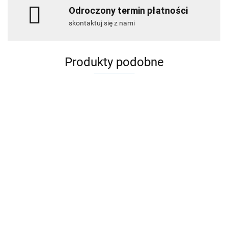
Odroczony termin płatności
skontaktuj się z nami
Produkty podobne
DI R7
500ML
CIF
CIF
mleczko d
CIF
28.46
PROFESSIONAL
PROFESSIONAL
czyszczen
PROFESSIONAL
STAINLESS
2IN1 CLEANER
29.78
42.34
ALL PURPOSE
STEEL &
DISINFECTANT
75.42
CLEANER LEMON
GLASS 750ML
CONCENTRATE