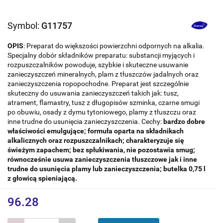
Symbol:
G11757
OPIS
: Preparat do większości powierzchni odpornych na alkalia.
Specjalny dobór składników preparatu: substancji myjących i
rozpuszczalników powoduje, szybkie i skuteczne usuwanie
zanieczyszczeń mineralnych, plam z tłuszczów jadalnych oraz
zanieczyszczenia ropopochodne. Preparat jest szczególnie
skuteczny do usuwania zanieczyszczeń takich jak: tusz,
atrament, flamastry, tusz z długopisów szminka, czarne smugi
po obuwiu, osady z dymu tytoniowego, plamy z tłuszczu oraz
inne trudne do usunięcia zanieczyszczenia. Cechy:
bardzo dobre
właściwości emulgujące;
formuła oparta na składnikach
alkalicznych oraz rozpuszczalnikach;
charakteryzuje się
świeżym zapachem;
bez spłukiwania, nie pozostawia smug;
równocześnie usuwa zanieczyszczenia tłuszczowe jak i inne
trudne do usunięcia plamy lub zanieczyszczenia;
butelka 0,75 l
z głowicą spieniającą.
96.28