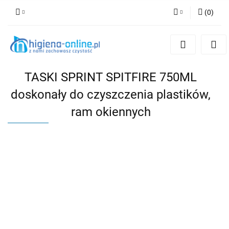
(
0
)
Zaloguj się
Zarejestruj się
Dodaj zgłoszenie
TASKI SPRINT SPITFIRE 750ML
doskonały do czyszczenia plastików,
ram okiennych