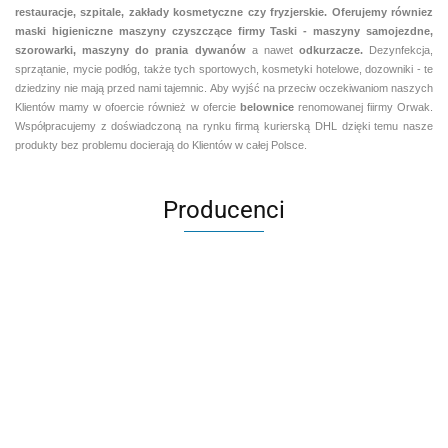
restauracje, szpitale, zakłady kosmetyczne czy fryzjerskie. Oferujemy równiez
maski higieniczne maszyny czyszczące firmy Taski - maszyny samojezdne,
szorowarki, maszyny do prania dywanów
a nawet
odkurzacze.
Dezynfekcja,
sprzątanie, mycie podłóg, także tych sportowych, kosmetyki hotelowe, dozowniki - te
dziedziny nie mają przed nami tajemnic. Aby wyjść na przeciw oczekiwaniom naszych
Klientów mamy w ofoercie również w ofercie
belownice
renomowanej fiirmy Orwak.
Współpracujemy z doświadczoną na rynku firmą kurierską DHL dzięki temu nasze
produkty bez problemu docierają do Klientów w całej Polsce.
Producenci
Aventurier Robot