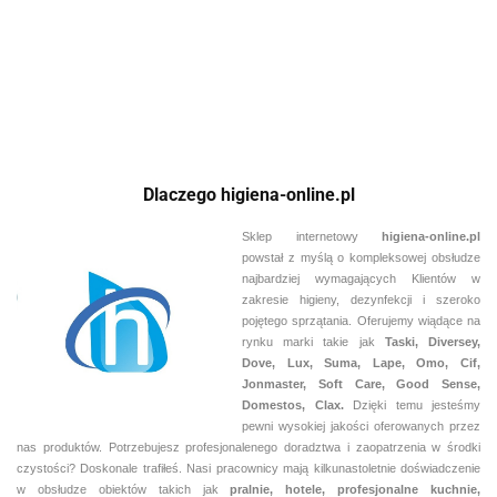
298.38
Dlaczego higiena-online.pl
Sklep internetowy
higiena-online.pl
powstał z myślą o kompleksowej obsłudze
najbardziej wymagających Klientów w
zakresie higieny, dezynfekcji i szeroko
pojętego sprzątania. Oferujemy wiądące na
rynku marki takie jak
Taski, Diversey,
Dove, Lux, Suma, Lape, Omo, Cif,
Jonmaster, Soft Care, Good Sense,
Domestos, Clax.
Dzięki temu jesteśmy
pewni
wysokiej jakości oferowanych przez
nas produktów. Potrzebujesz profesjonalenego doradztwa i zaopatrzenia w środki
czystości? Doskonale trafiłeś. Nasi pracownicy mają kilkunastoletnie doświadczenie
w obsłudze obiektów takich jak
pralnie,
hotele, profesjonalne kuchnie,