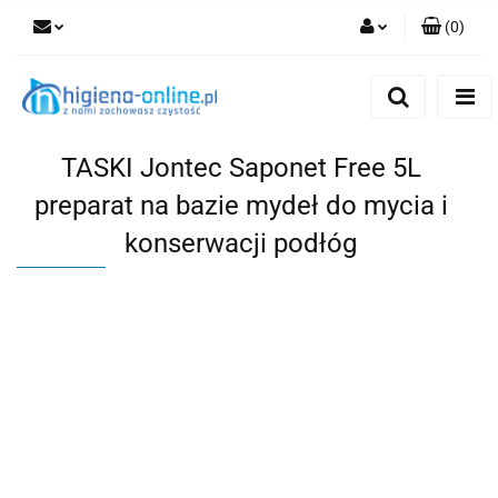
(
0
)
Zaloguj się
Zarejestruj się
Dodaj zgłoszenie
TASKI Jontec Saponet Free 5L
preparat na bazie mydeł do mycia i
konserwacji podłóg