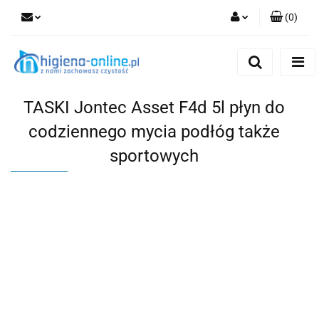
(
0
)
Zaloguj się
Zarejestruj się
Dodaj zgłoszenie
TASKI Jontec Asset F4d 5l płyn do
codziennego mycia podłóg także
sportowych