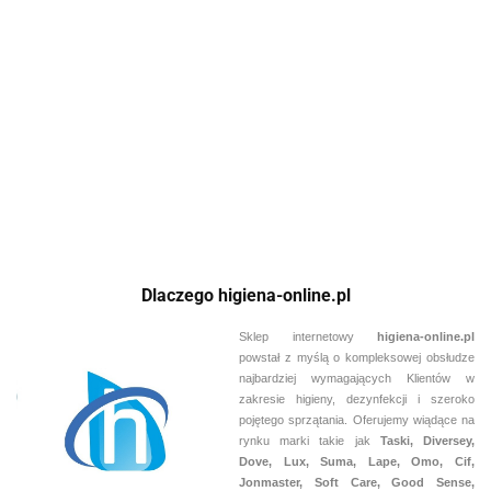
Remover 5L
426.26
preparat do
TASKI JONTEC
TASKI JONTEC
usuwania
TENSOL F3c 1L płyn
TENSOL F3c 200L
zabrudzeń
myjąco-konserwujący
płyn myjąco
żywicznyc
47.83
22.97
do podłóg PCV,
konserwujący do
kamiennych i płytek
podłóg PCV,
gresowych oraz
kamiennych i płytek
podłóg sportowych
gresowych oraz
podłóg sportowych
Dlaczego higiena-online.pl
Sklep internetowy
higiena-online.pl
powstał z myślą o kompleksowej obsłudze
najbardziej wymagających Klientów w
zakresie higieny, dezynfekcji i szeroko
pojętego sprzątania. Oferujemy wiądące na
rynku marki takie jak
Taski, Diversey,
Dove, Lux, Suma, Lape, Omo, Cif,
Jonmaster, Soft Care, Good Sense,