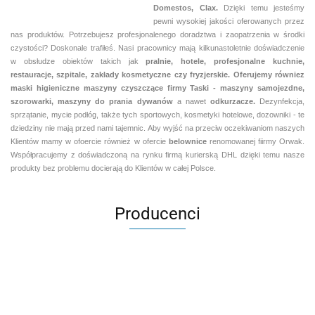
Domestos, Clax.
Dzięki temu jesteśmy
pewni
wysokiej jakości oferowanych przez
nas produktów. Potrzebujesz profesjonalenego doradztwa i zaopatrzenia w środki
czystości? Doskonale trafiłeś. Nasi pracownicy mają kilkunastoletnie doświadczenie
w obsłudze obiektów takich jak
pralnie,
hotele, profesjonalne kuchnie,
restauracje, szpitale, zakłady kosmetyczne czy fryzjerskie. Oferujemy równiez
maski higieniczne maszyny czyszczące firmy Taski - maszyny samojezdne,
szorowarki, maszyny do prania dywanów
a nawet
odkurzacze.
Dezynfekcja,
sprzątanie, mycie podłóg, także tych sportowych, kosmetyki hotelowe, dozowniki - te
dziedziny nie mają przed nami tajemnic. Aby wyjść na przeciw oczekiwaniom naszych
Klientów mamy w ofoercie również w ofercie
belownice
renomowanej fiirmy Orwak.
Współpracujemy z doświadczoną na rynku firmą kurierską DHL dzięki temu nasze
produkty bez problemu docierają do Klientów w całej Polsce.
Producenci
Aventurier Robot