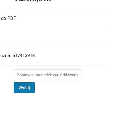
t do PDF
iczne: 517413913
Wyślij