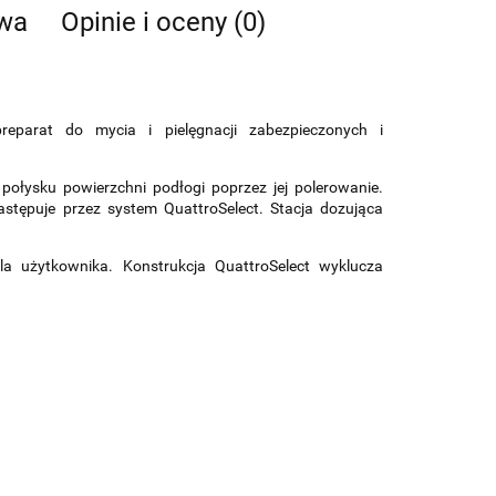
twa
Opinie i oceny (0)
eparat do mycia i pielęgnacji zabezpieczonych i
połysku powierzchni podłogi poprzez jej polerowanie.
tępuje przez system QuattroSelect. Stacja dozująca
a użytkownika. Konstrukcja QuattroSelect wyklucza