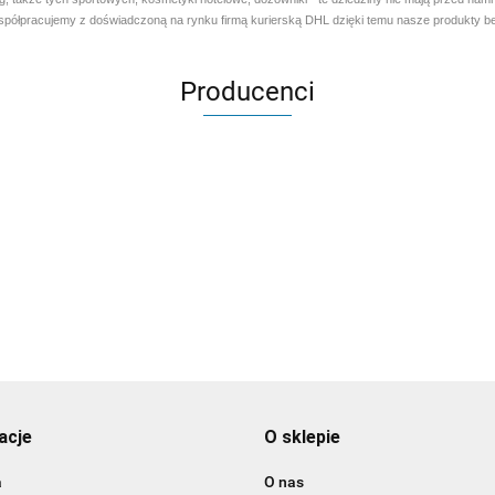
ółpracujemy z doświadczoną na rynku firmą kurierską DHL dzięki temu nasze produkty bez
Producenci
Aventurier Robot
acje
O sklepie
a
O nas