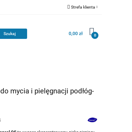
Strefa klienta
Zaloguj się
Zarejestruj się
0,00 zł
0
Dodaj zgłoszenie
o mycia i pielęgnacji podłóg-
8
Tensol QS
to wysoce skoncentrowany, nisko pieniący