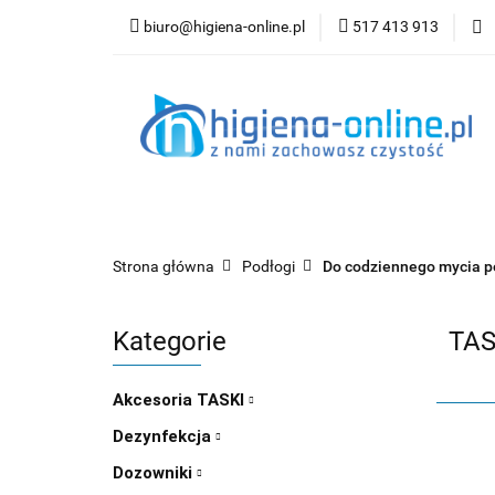
biuro@higiena-online.pl
517 413 913
Kategorie
Nowości
Kontakt
Blog
Strona główna
Podłogi
Do codziennego mycia p
Kategorie
TAS
Akcesoria TASKI
Dezynfekcja
Dozowniki