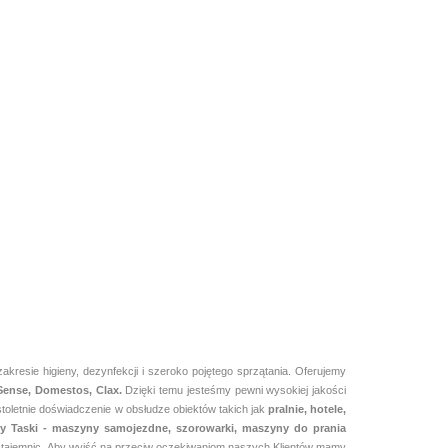
DI ACTIVAL F4r
al
5L płyn do
doczyszczania i
148.12
odtłuszczania
podłóg w kuchni
CIF PROFESSIONAL
itp
OXYGEL OCEAN 5L
skoncentrowany preparat do
96.28
mycia podłóg i innych
wodoodpornych powierzchni
zmywalnych
resie higieny, dezynfekcji i szeroko pojętego sprzątania. Oferujemy
 Sense, Domestos, Clax.
Dzięki temu jesteśmy pewni
wysokiej jakości
toletnie doświadczenie w obsłudze obiektów takich jak
pralnie,
hotele,
irmy Taski - maszyny samojezdne, szorowarki, maszyny do prania
mi tajemnic. Aby wyjść na przeciw oczekiwaniom naszych Klientów mamy