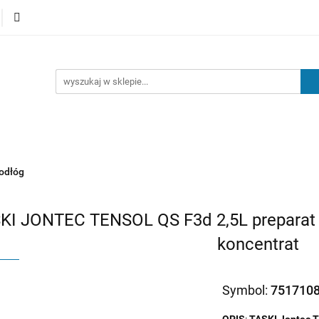
Kategorie
Nowości
Kontakt
Blog
odłóg
KI JONTEC TENSOL QS F3d 2,5L preparat d
koncentrat
Symbol:
751710
OPIS
:
TASKI Jontec 