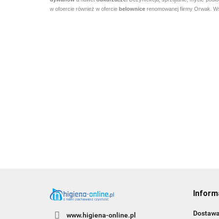
w ofoercie również w ofercie
belownice
renomowanej fiirmy Orwak. Wsp
Inform
Dostaw
www.higiena-online.pl