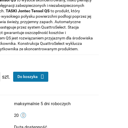
ielęgnacji zabezpieczonych i niezabezpieczonych
ch.
TASKI Jontec Tensol QS
to produkt, który
 wysokiego połysku powierzchni podłogi poprzez jej
wia świeży, przyjemny zapach. Automatyczne
astępuje przez system QuattroSelect. Stacja
ct gwarantuje oszczędność kosztów i
em QS jest rozwiązaniem przyjaznym dla środowiska
ytkownika. Konstrukcja QuattroSelect wyklucza
użytkownika ze skoncentrowanym produktem.
szt.
Do koszyka
maksymalnie 5 dni roboczych
20
Duża dostępność