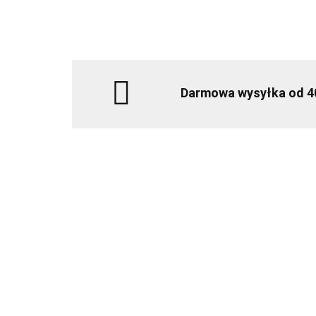
Darmowa wysyłka od 4
Kenolux
F100 10l
-
287.38