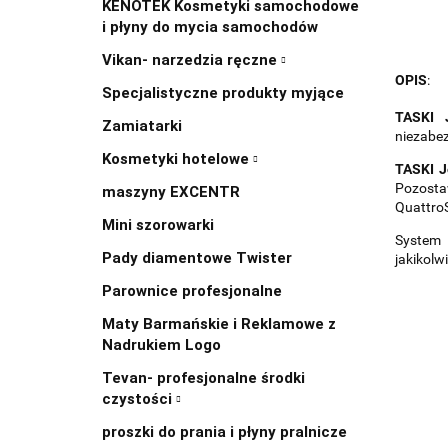
KENOTEK Kosmetyki samochodowe
i płyny do mycia samochodów
Vikan- narzedzia ręczne
OPIS
:
Specjalistyczne produkty myjące
TASKI 
Zamiatarki
niezabe
Kosmetyki hotelowe
TASKI J
Pozosta
maszyny EXCENTR
QuattroS
Mini szorowarki
System 
Pady diamentowe Twister
jakikol
Parownice profesjonalne
Maty Barmańskie i Reklamowe z
Nadrukiem Logo
Tevan- profesjonalne środki
czystości
proszki do prania i płyny pralnicze