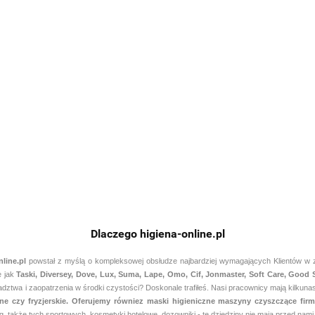
Cif Profession
C
Liquid Wood
n
TASKI SPRINT
TASKI JONTEC EXTRA
Cleaner 5L -
132.52
EMEREL QS E5a 2,5L
F3e 5L preparat na
mycie i
preparat ogólnego
bazie polimerów do
konserwacja
393.92
345.00
stosowania do
mycia i konserwacji
drewnianych
mug
powierzchni
podłóg
podłóg
odpornych na alkalia
nabłyszczający
Dlaczego higiena-online.pl
nline.pl
powstał z myślą o kompleksowej obsłudze najbardziej wymagających Klientów w zak
e jak
Taski, Diversey, Dove, Lux, Suma, Lape, Omo, Cif, Jonmaster, Soft Care, Good
ztwa i zaopatrzenia w środki czystości? Doskonale trafiłeś. Nasi pracownicy mają kilkunas
czne czy fryzjerskie. Oferujemy równiez maski higieniczne maszyny czyszczące f
g, także tych sportowych, kosmetyki hotelowe, dozowniki - te dziedziny nie mają przed na