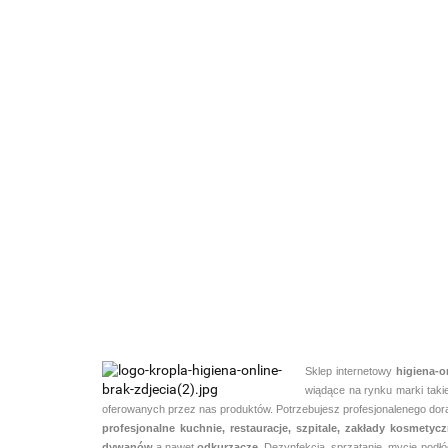
pachnący
TASKI JONTE
płyn do
CERAMICA F4
podłóg
5L preparat do
TASKI JONTEC 300 N.C.
305.43
mycia
CONC F4c 5L Cb
błyszczących
preparat do
341.04
podłóg bez s
codziennego mycia
podłóg z technologią
O.N.T.-koncentrat
Sklep internetowy
higiena-o
wiądące na rynku marki taki
oferowanych przez nas produktów. Potrzebujesz profesjonalenego dorad
profesjonalne kuchnie, restauracje, szpitale, zakłady kosmety
dywanów
a nawet
odkurzacze.
Dezynfekcja, sprzątanie, mycie podłó