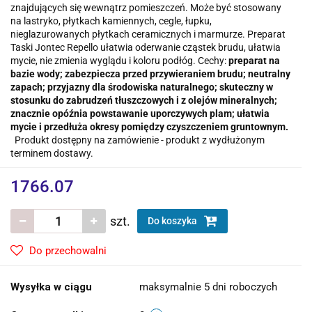
znajdujących się wewnątrz pomieszczeń. Może być stosowany
na lastryko, płytkach kamiennych, cegle, łupku,
nieglazurowanych płytkach ceramicznych i marmurze. Preparat
Taski Jontec Repello ułatwia oderwanie cząstek brudu, ułatwia
mycie, nie zmienia wyglądu i koloru podłóg. Cechy:
preparat na
bazie wody;
zabezpiecza przed przywieraniem brudu;
neutralny
zapach;
przyjazny dla środowiska naturalnego;
skuteczny w
stosunku do zabrudzeń tłuszczowych i z olejów mineralnych;
znacznie opóźnia powstawanie uporczywych plam;
ułatwia
mycie i przedłuża okresy pomiędzy czyszczeniem gruntownym.
Produkt dostępny na zamówienie - produkt z wydłużonym
terminem dostawy.
1766.07
szt.
Do koszyka
Do przechowalni
Wysyłka w ciągu
maksymalnie 5 dni roboczych