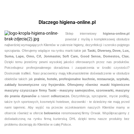
powłoka
do podłóg
zabezpieczająca
do podłóg
Dlaczego higiena-online.pl
Sklep internetowy
higiena-online.pl
powstał z myślą o kompleksowej obsłudze
najbardziej wymagających Klientów w zakresie higieny, dezynfekcji i szeroko pojętego
sprzątania. Oferujemy wiądące na rynku marki takie jak
Taski, Diversey, Dove, Lux,
Suma, Lape, Omo, Cif, Jonmaster, Soft Care, Good Sense, Domestos, Clax.
Dzięki temu jesteśmy pewni
wysokiej jakości oferowanych przez nas produktów.
Potrzebujesz profesjonalenego doradztwa i zaopatrzenia w środki czystości?
Doskonale trafiłeś. Nasi pracownicy mają kilkunastoletnie doświadczenie w obsłudze
obiektów takich jak
pralnie,
hotele, profesjonalne kuchnie, restauracje, szpitale,
zakłady kosmetyczne czy fryzjerskie. Oferujemy równiez maski higieniczne
maszyny czyszczące firmy Taski - maszyny samojezdne, szorowarki, maszyny
do prania dywanów
a nawet
odkurzacze.
Dezynfekcja, sprzątanie, mycie podłóg,
także tych sportowych, kosmetyki hotelowe, dozowniki - te dziedziny nie mają przed
nami tajemnic. Aby wyjść na przeciw oczekiwaniom naszych Klientów mamy w
ofoercie również w ofercie
belownice
renomowanej fiirmy Orwak. Współpracujemy z
doświadczoną na rynku firmą kurierską DHL dzięki temu nasze produkty bez
problemu docierają do Klientów w całej Polsce.