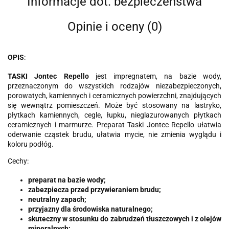
Informacje dot. bezpieczeństwa
Opinie i oceny (0)
OPIS
:
TASKI Jontec Repello
jest impregnatem, na bazie wody,
przeznaczonym do wszystkich rodzajów niezabezpieczonych,
porowatych, kamiennych i ceramicznych powierzchni, znajdujących
się wewnątrz pomieszczeń. Może być stosowany na lastryko,
płytkach kamiennych, cegle, łupku, nieglazurowanych płytkach
ceramicznych i marmurze. Preparat Taski Jontec Repello ułatwia
oderwanie cząstek brudu, ułatwia mycie, nie zmienia wyglądu i
koloru podłóg.
Cechy:
preparat na bazie wody;
zabezpiecza przed przywieraniem brudu;
neutralny zapach;
przyjazny dla środowiska naturalnego;
skuteczny w stosunku do zabrudzeń tłuszczowych i z olejów
mineralnych;