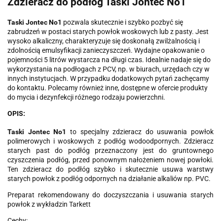
Zdzieracz do podłóg Taski Jontec No1
Taski Jontec No1
pozwala skutecznie i szybko pozbyć się
zabrudzeń w postaci starych powłok woskowych lub z pasty. Jest
wysoko alkaliczny, charakteryzuje się doskonałą zwilżalnością i
zdolnością emulsyfikacji zanieczyszczeń. Wydajne opakowanie o
pojemności 5 litrów wystarcza na długi czas. Idealnie nadaje się do
wykorzystania na podłogach z PCV, np. w biurach, urzędach czy w
innych instytucjach. W przypadku dodatkowych pytań zachęcamy
do kontaktu. Polecamy również inne, dostępne w ofercie produkty
do mycia i dezynfekcji różnego rodzaju powierzchni.
OPIS:
Taski Jontec No1
to specjalny zdzieracz do usuwania powłok
polimerowych i woskowych z podłóg wodoodpornych. Zdzieracz
starych past do podłóg przeznaczony jest do gruntownego
czyszczenia podłóg, przed ponownym nałożeniem nowej powłoki.
Ten zdzieracz do podłóg szybko i skutecznie usuwa warstwy
starych powłok z podłóg odpornych na działanie alkaliów np. PVC.
Preparat rekomendowany do doczyszczania i usuwania starych
powłok z wykładzin Tarkett
Cechy: