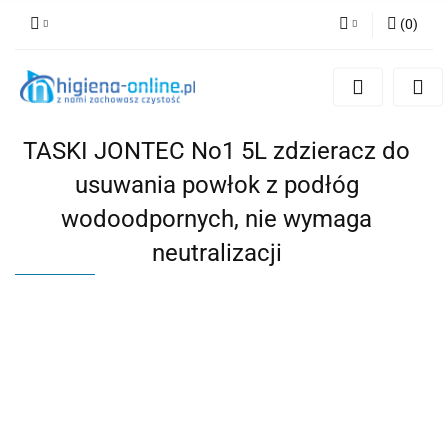
(
0
)
Zaloguj się
Zarejestruj się
Dodaj zgłoszenie
TASKI JONTEC No1 5L zdzieracz do
usuwania powłok z podłóg
wodoodpornych, nie wymaga
neutralizacji