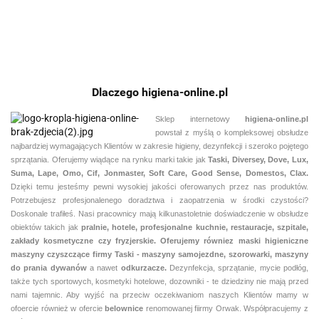
mycia i
do usuw
wodoodpornych,
czyszczenie
linoleum
zdzierania
uporczy
nie wymaga
powłok
zabrudz
neutralizacji
Dlaczego higiena-online.pl
Sklep internetowy
higiena-online.pl
powstał z myślą o kompleksowej obsłudze
najbardziej wymagających Klientów w zakresie higieny, dezynfekcji i szeroko pojętego
sprzątania. Oferujemy wiądące na rynku marki takie jak
Taski, Diversey, Dove, Lux,
Suma, Lape, Omo, Cif, Jonmaster, Soft Care, Good Sense, Domestos, Clax.
Dzięki temu jesteśmy pewni
wysokiej jakości oferowanych przez nas produktów.
Potrzebujesz profesjonalenego doradztwa i zaopatrzenia w środki czystości?
Doskonale trafiłeś. Nasi pracownicy mają kilkunastoletnie doświadczenie w obsłudze
obiektów takich jak
pralnie,
hotele, profesjonalne kuchnie, restauracje, szpitale,
zakłady kosmetyczne czy fryzjerskie. Oferujemy równiez maski higieniczne
maszyny czyszczące firmy Taski - maszyny samojezdne, szorowarki, maszyny
do prania dywanów
a nawet
odkurzacze.
Dezynfekcja, sprzątanie, mycie podłóg,
także tych sportowych, kosmetyki hotelowe, dozowniki - te dziedziny nie mają przed
nami tajemnic. Aby wyjść na przeciw oczekiwaniom naszych Klientów mamy w
ofoercie również w ofercie
belownice
renomowanej fiirmy Orwak. Współpracujemy z