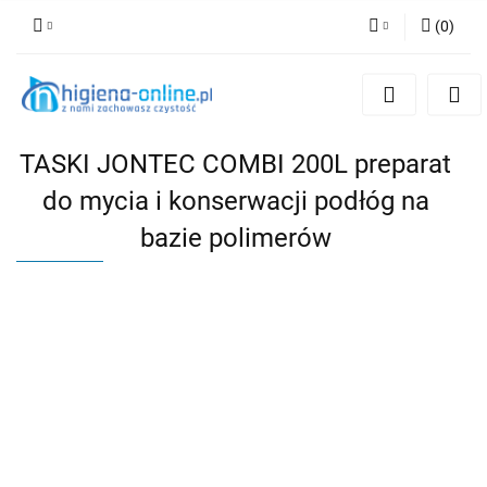
(
0
)
Zaloguj się
Zarejestruj się
Dodaj zgłoszenie
TASKI JONTEC COMBI 200L preparat
do mycia i konserwacji podłóg na
bazie polimerów