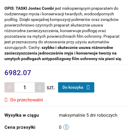
OPIS
:
TASKI Jontec Combi
jest niskopieniącym preparatem do
codziennego mycia i konserwacji twardych, wodoodpornych
podłóg. Dzięki specjalnej kompozycji polimerów oraz związków
powierzchniowo czynnych preparat skutecznie usuwa
różnorodne zanieczyszczenia, konserwuje podłogę oraz
pozostawia na mytych powierzchniach film ochronny. Preparat
jest przeznaczony do stosowania przy użyciu automatów
szorujących. Cechy:
szybko i skutecznie usuwa różnorodne
zanieczyszczenia
jednocześnie myje i konserwuje
tworzy na
umytych podłogach antypoślizgowy film ochronny
nie pieni się.
6982.07
szt.
Do koszyka
Do przechowalni
Wysyłka w ciągu
maksymalnie 5 dni roboczych
Cena przesyłki
0