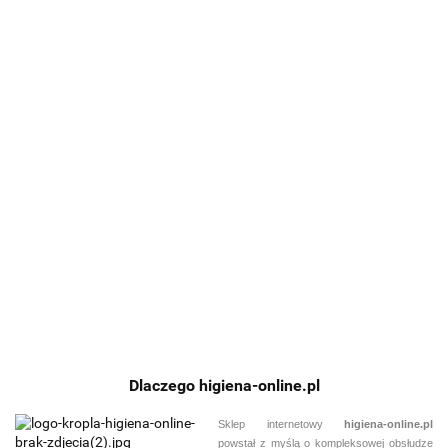
Cif
DI ACTIVAL
Professional
CIF
F4r 5L płyn do
Liquid Wood
PROFESSIONAL
132.52
doczyszczania
Cleaner 5L -
ELIFILM 5 20L
148.12
OXYGEL OCEAN
i
mycie i
alkaliczny prepar
96.28
5L
odtłuszczania
konserwacja
myjacy do
skoncentrowany
780.82
podłóg w
drewnianych
niezabezpieczon
preparat do
kuchni itp
podłóg
podłóg
mycia podłóg i
wodoodpornych
innych
oraz czyszczenia
wodoodpornych
wózków i koszy
powierzchni
zakupowych
zmywalnych
Dlaczego higiena-online.pl
Sklep internetowy
higiena-online.pl
powstał z myślą o kompleksowej obsłudze