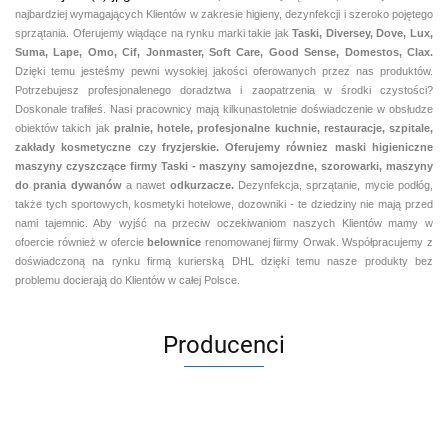
najbardziej wymagających Klientów w zakresie higieny, dezynfekcji i szeroko pojętego
sprzątania. Oferujemy wiądące na rynku marki takie jak
Taski, Diversey, Dove, Lux,
Suma, Lape, Omo, Cif, Jonmaster, Soft Care, Good Sense, Domestos, Clax.
Dzięki temu jesteśmy pewni
wysokiej jakości oferowanych przez nas produktów.
Potrzebujesz profesjonalenego doradztwa i zaopatrzenia w środki czystości?
Doskonale trafiłeś. Nasi pracownicy mają kilkunastoletnie doświadczenie w obsłudze
obiektów takich jak
pralnie,
hotele, profesjonalne kuchnie, restauracje, szpitale,
zakłady kosmetyczne czy fryzjerskie. Oferujemy równiez maski higieniczne
maszyny czyszczące firmy Taski - maszyny samojezdne, szorowarki, maszyny
do prania dywanów
a nawet
odkurzacze.
Dezynfekcja, sprzątanie, mycie podłóg,
także tych sportowych, kosmetyki hotelowe, dozowniki - te dziedziny nie mają przed
nami tajemnic. Aby wyjść na przeciw oczekiwaniom naszych Klientów mamy w
ofoercie również w ofercie
belownice
renomowanej fiirmy Orwak. Współpracujemy z
doświadczoną na rynku firmą kurierską DHL dzięki temu nasze produkty bez
problemu docierają do Klientów w całej Polsce.
Producenci