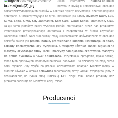
Sklep internetowy
higiena-online.pl
powstał z myślą o kompleksowej obsłudze
najbardziej wymagających Klientów w zakresie higieny, dezynfekcji i szeroko pojętego
sprzątania. Oferujemy wiądące na rynku marki takie jak
Taski, Diversey, Dove, Lux,
Suma, Lape, Omo, Cif, Jonmaster, Soft Care, Good Sense, Domestos, Clax.
Dzięki temu jesteśmy pewni
wysokiej jakości oferowanych przez nas produktów.
Potrzebujesz profesjonalenego doradztwa i zaopatrzenia w środki czystości?
Doskonale trafiłeś. Nasi pracownicy mają kilkunastoletnie doświadczenie w obsłudze
obiektów takich jak
pralnie,
hotele, profesjonalne kuchnie, restauracje, szpitale,
zakłady kosmetyczne czy fryzjerskie. Oferujemy równiez maski higieniczne
maszyny czyszczące firmy Taski - maszyny samojezdne, szorowarki, maszyny
do prania dywanów
a nawet
odkurzacze.
Dezynfekcja, sprzątanie, mycie podłóg,
także tych sportowych, kosmetyki hotelowe, dozowniki - te dziedziny nie mają przed
nami tajemnic. Aby wyjść na przeciw oczekiwaniom naszych Klientów mamy w
ofoercie również w ofercie
belownice
renomowanej fiirmy Orwak. Współpracujemy z
doświadczoną na rynku firmą kurierską DHL dzięki temu nasze produkty bez
problemu docierają do Klientów w całej Polsce.
Producenci