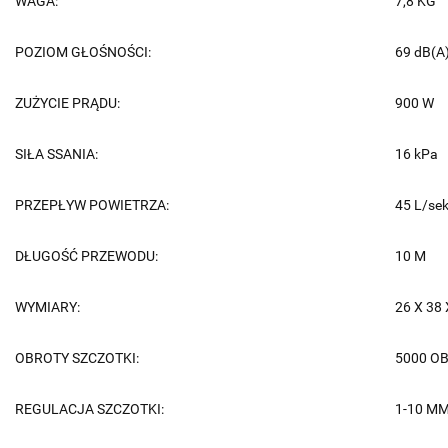
WAGA:
7,8 KG
POZIOM GŁOŚNOŚCI:
69 dB(A
ZUŻYCIE PRĄDU:
900 W
SIŁA SSANIA:
16 kPa
PRZEPŁYW POWIETRZA:
45 L/sek
DŁUGOŚĆ PRZEWODU:
10 M
WYMIARY:
26 X 38
OBROTY SZCZOTKI:
5000 O
REGULACJA SZCZOTKI:
1-10 M