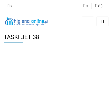
(
0
)
Zaloguj się
Zarejestruj się
Dodaj zgłoszenie
TASKI JET 38