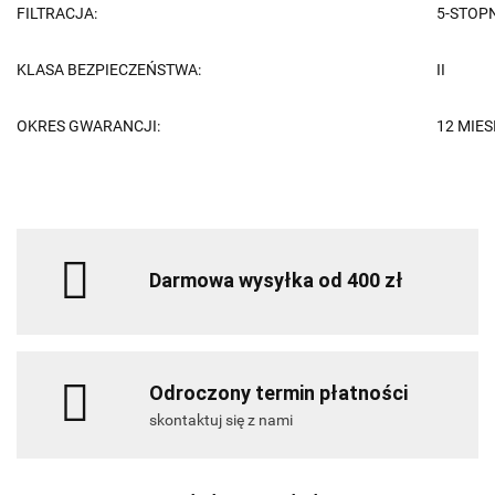
FILTRACJA:
5-STOP
KLASA BEZPIECZEŃSTWA:
II
OKRES GWARANCJI:
12 MIES
Darmowa wysyłka od 400 zł
Odroczony termin płatności
skontaktuj się z nami