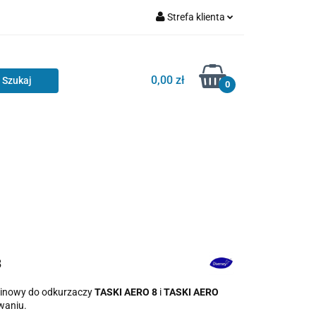
Strefa klienta
Zaloguj się
Zarejestruj się
0,00 zł
0
Dodaj zgłoszenie
8
elinowy do odkurzaczy
TASKI AERO 8
i
TASKI AERO
waniu.