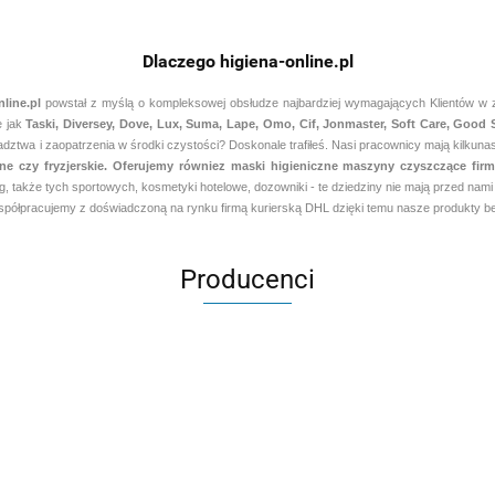
Dlaczego higiena-online.pl
nline.pl
powstał z myślą o kompleksowej obsłudze najbardziej wymagających Klientów w zak
e jak
Taski, Diversey, Dove, Lux, Suma, Lape, Omo, Cif, Jonmaster, Soft Care, Good
ztwa i zaopatrzenia w środki czystości? Doskonale trafiłeś. Nasi pracownicy mają kilkunas
czne czy fryzjerskie. Oferujemy równiez maski higieniczne maszyny czyszczące f
g, także tych sportowych, kosmetyki hotelowe, dozowniki - te dziedziny nie mają przed na
ółpracujemy z doświadczoną na rynku firmą kurierską DHL dzięki temu nasze produkty bez
Producenci
Aventurier Robot