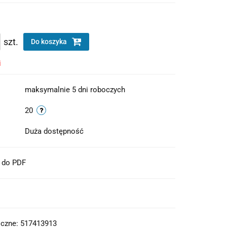
szt.
Do koszyka
i
maksymalnie 5 dni roboczych
20
Duża dostępność
t do PDF
iczne: 517413913