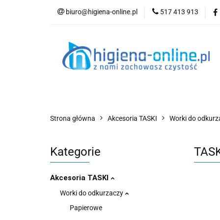
biuro@higiena-online.pl
517 413 913
Kategorie
Nowości
Kontakt
Blog
Strona główna
Akcesoria TASKI
Worki do odkurz
Kategorie
TASK
Akcesoria TASKI
Worki do odkurzaczy
Papierowe