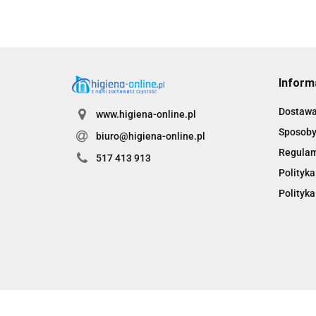
Inform
Dostaw
www.higiena-online.pl
Sposoby
biuro@higiena-online.pl
Regula
517 413 913
Polityka
Polityka