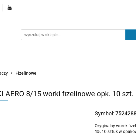
Kategorie
Nowości
Kontakt
Blog
aczy
Fizelinowe
I AERO 8/15 worki fizelinowe opk. 10 szt.
Symbol:
752428
Oryginalny worek fiz
15.
10 sztuk w opako