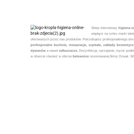
Sklep internetowy
higiena-o
wiądące na rynku marki taki
oferowanych przez nas produktów. Potrzebujesz profesjonalenego dorad
profesjonalne kuchnie, restauracje, szpitale, zakłady kosmety
dywanów
a nawet
odkurzacze.
Dezynfekcja, sprzątanie, mycie podłó
w ofoercie również w ofercie
belownice
renomowanej fiirmy Orwak. Wsp