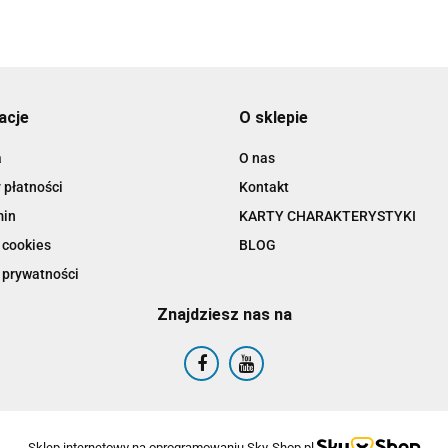
acje
O sklepie
a
O nas
 płatności
Kontakt
min
KARTY CHARAKTERYSTYKI
 cookies
BLOG
 prywatności
Znajdziesz nas na
Sklep internetowy na oprogramowaniu Sky-Shop.pl