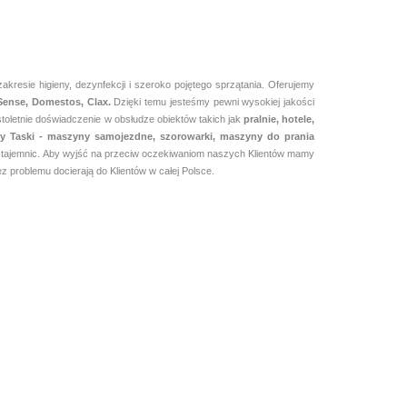
resie higieny, dezynfekcji i szeroko pojętego sprzątania. Oferujemy
 Sense, Domestos, Clax.
Dzięki temu jesteśmy pewni
wysokiej jakości
toletnie doświadczenie w obsłudze obiektów takich jak
pralnie,
hotele,
irmy Taski - maszyny samojezdne, szorowarki, maszyny do prania
mi tajemnic. Aby wyjść na przeciw oczekiwaniom naszych Klientów mamy
 problemu docierają do Klientów w całej Polsce.