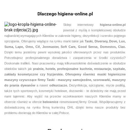
Dlaczego higiena-online.pl
Sklep internetowy
higiena-online.pl
powstał z myślą o kompleksowej obsłudze
najbardziej wymagających Klientów w zakresie higieny, dezynfekcji i szeroko pojętego
sprzątania. Oferujemy wiądące na rynku marki takie jak
Taski, Diversey, Dove, Lux,
Suma, Lape, Omo, Cif, Jonmaster, Soft Care, Good Sense, Domestos, Clax.
Dzięki temu jesteśmy pewni
wysokiej jakości oferowanych przez nas produktów.
Potrzebujesz profesjonalenego doradztwa i zaopatrzenia w środki czystości?
Doskonale trafiłeś. Nasi pracownicy mają kilkunastoletnie doświadczenie w obsłudze
obiektów takich jak
pralnie,
hotele, profesjonalne kuchnie, restauracje, szpitale,
zakłady kosmetyczne czy fryzjerskie. Oferujemy równiez maski higieniczne
maszyny czyszczące firmy Taski - maszyny samojezdne, szorowarki, maszyny
do prania dywanów
a nawet
odkurzacze.
Dezynfekcja, sprzątanie, mycie podłóg,
także tych sportowych, kosmetyki hotelowe, dozowniki - te dziedziny nie mają przed
nami tajemnic. Aby wyjść na przeciw oczekiwaniom naszych Klientów mamy w
ofoercie również w ofercie
belownice
renomowanej fiirmy Orwak. Współpracujemy z
doświadczoną na rynku firmą kurierską DHL dzięki temu nasze produkty bez
problemu docierają do Klientów w całej Polsce.