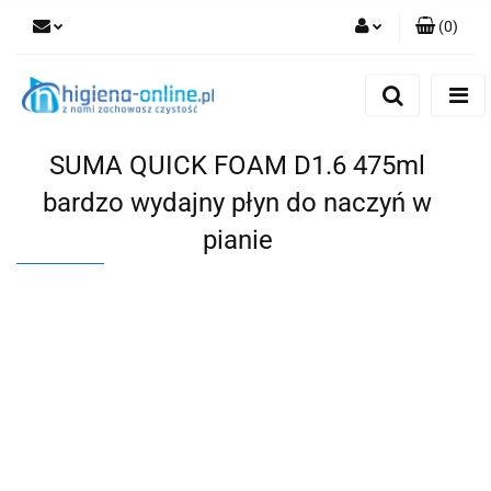
(
0
)
Zaloguj się
Zarejestruj się
Dodaj zgłoszenie
SUMA QUICK FOAM D1.6 475ml
bardzo wydajny płyn do naczyń w
pianie