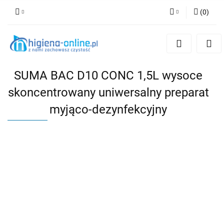
(
0
)
Zaloguj się
Zarejestruj się
Dodaj zgłoszenie
SUMA BAC D10 CONC 1,5L wysoce
skoncentrowany uniwersalny preparat
myjąco-dezynfekcyjny