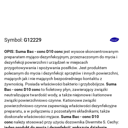
Symbol:
G12229
OPIS:
Suma Bac - conc D10 conc
jest wysoce skoncentrowanym
preparatem myjąco-dezynfekcyjnym, przeznaczonym do mycia i
dezynfekcji powierzchni i urządzeń w miejscach
przygotowywania i spożywania posiłków. Jest produktem
polecanym do mycia i dezynfekcji: sprzętów i innych powierzchni,
mających jak i nie mających bezpośredniego kontaktu z
żywnością. Posiada właściwości bakterio i grzybobójcze.
Suma
Bac - conc D10 conc
to fioletowy płyn, zawierający związki
neutralizujące twardość wody, a także niejonowe i kationowe
związki powierzchniowo czynne. Kationowe związki
powierzchniowo czynne zapewniają właściwości dezynfekcyjne
preparatu, a w połączeniu z pozostałymi składnikami, także
doskonałe właściwości myjace.
Suma Bac - conc D10
conc
należy stosować przy użyciu dozownika Divermite S. Cechy:
jeden produkt do mycia i dezynfekcji;
wykazuje działanie