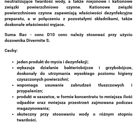
neutralizujące twardość wody, a także niejonowe i kationowe
związki powierzchniowo czynne. Kationowe związki
powierzchniowo czynne zapewniają właściwości dezynfekcyjne
preparatu, a w połączeniu z pozostałymi składnikami, także
doskonałe właściwości myjace.
Suma Bac - conc D10 conc
należy stosować przy użyciu
dozownika Divermite S.
Cechy:
jeden produkt do mycia i dezynfekcji;
wykazuje działanie bakteriobójcze i grzybobójcze,
doskonały do utrzymania wysokiego poziomu higieny
czyszczonych powierzchni;
wspomaga usuwanie zabrudzeń tłuszczowych i
przypalenizn;
produkt w saszetce, w formie koncentratu to mniejsza ilość
odpadów oraz mniejsza przestrzeń zajmowana podczas
magazynowania;
skuteczny przy stosowaniu wody o różnym stopniu
twardości.