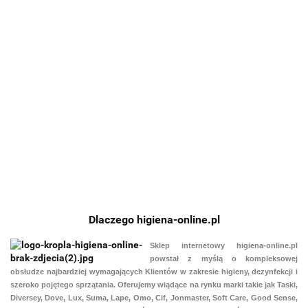
CIF OVEN &
Cif
SUMA BAC
SUMA BAC
GRILL
CIF
PF.SafeGuard
D10 5L hurt
D10 5L
CLEANER
PRO
48.01
Conc 5L
preparat
preparat
750ML
134.38
404.05
404.05
POW
myjąco-
myjąco-
preparat do
96.07
CLE
dezynfekcyjny
dezynfekcyjny
mycia
DEG
piekarników
prep
i grilli
odtł
do si
zabr
powi
Dlaczego higiena-online.pl
Sklep internetowy
higiena-online.pl
powstał z myślą o kompleksowej
obsłudze najbardziej wymagających Klientów w zakresie higieny, dezynfekcji i
szeroko pojętego sprzątania. Oferujemy wiądące na rynku marki takie jak
Taski,
Diversey, Dove, Lux, Suma, Lape, Omo, Cif, Jonmaster, Soft Care, Good Sense,