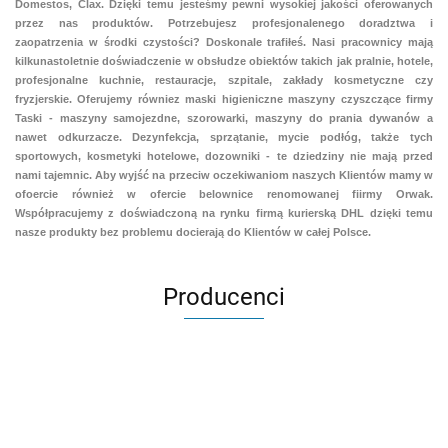
Domestos, Clax.
Dzięki temu jesteśmy pewni
wysokiej jakości oferowanych
przez nas produktów. Potrzebujesz profesjonalenego doradztwa i
zaopatrzenia w środki czystości? Doskonale trafiłeś. Nasi pracownicy mają
kilkunastoletnie doświadczenie w obsłudze obiektów takich jak
pralnie,
hotele,
profesjonalne kuchnie, restauracje, szpitale, zakłady kosmetyczne czy
fryzjerskie. Oferujemy równiez maski higieniczne maszyny czyszczące firmy
Taski - maszyny samojezdne, szorowarki, maszyny do prania dywanów
a
nawet
odkurzacze.
Dezynfekcja, sprzątanie, mycie podłóg, także tych
sportowych, kosmetyki hotelowe, dozowniki - te dziedziny nie mają przed
nami tajemnic. Aby wyjść na przeciw oczekiwaniom naszych Klientów mamy w
ofoercie również w ofercie
belownice
renomowanej fiirmy Orwak.
Współpracujemy z doświadczoną na rynku firmą kurierską DHL dzięki temu
nasze produkty bez problemu docierają do Klientów w całej Polsce.
Producenci
Aventurier Robot