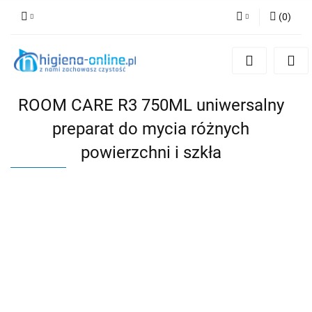
(
0
)
Zaloguj się
Zarejestruj się
Dodaj zgłoszenie
ROOM CARE R3 750ML uniwersalny
preparat do mycia różnych
powierzchni i szkła