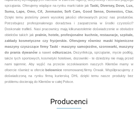
sprzątania. Oferujemy wiądące na rynku marki takie jak
Taski, Diversey, Dove, Lux,
Suma, Lape, Omo, Cif, Jonmaster, Soft Care, Good Sense, Domestos, Clax.
Dzięki temu jesteśmy pewni
wysokiej jakości oferowanych przez nas produktów.
Potrzebujesz profesjonalenego doradztwa i zaopatrzenia w środki czystości?
Doskonale trafiłeś. Nasi pracownicy mają kilkunastoletnie doświadczenie w obsłudze
obiektów takich jak
pralnie,
hotele, profesjonalne kuchnie, restauracje, szpitale,
zakłady kosmetyczne czy fryzjerskie. Oferujemy równiez maski higieniczne
maszyny czyszczące firmy Taski - maszyny samojezdne, szorowarki, maszyny
do prania dywanów
a nawet
odkurzacze.
Dezynfekcja, sprzątanie, mycie podłóg,
także tych sportowych, kosmetyki hotelowe, dozowniki - te dziedziny nie mają przed
nami tajemnic. Aby wyjść na przeciw oczekiwaniom naszych Klientów mamy w
ofoercie również w ofercie
belownice
renomowanej fiirmy Orwak. Współpracujemy z
doświadczoną na rynku firmą kurierską DHL dzięki temu nasze produkty bez
problemu docierają do Klientów w całej Polsce.
Producenci