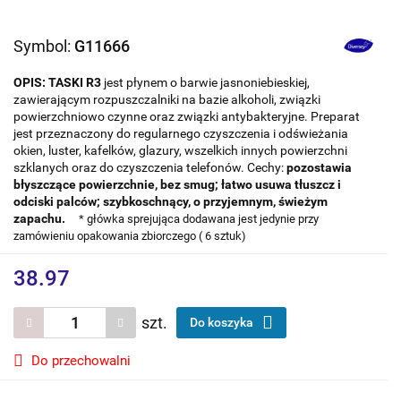
Symbol:
G11666
OPIS:
TASKI R3
jest płynem o barwie jasnoniebieskiej,
zawierającym rozpuszczalniki na bazie alkoholi, związki
powierzchniowo czynne oraz związki antybakteryjne. Preparat
jest przeznaczony do regularnego czyszczenia i odświeżania
okien, luster, kafelków, glazury, wszelkich innych powierzchni
szklanych oraz do czyszczenia telefonów. Cechy:
pozostawia
błyszczące powierzchnie, bez smug;
łatwo usuwa tłuszcz i
odciski palców;
szybkoschnący, o przyjemnym, świeżym
zapachu.
* główka sprejująca dodawana jest jedynie przy
zamówieniu opakowania zbiorczego ( 6 sztuk)
38.97
szt.
Do koszyka
Do przechowalni