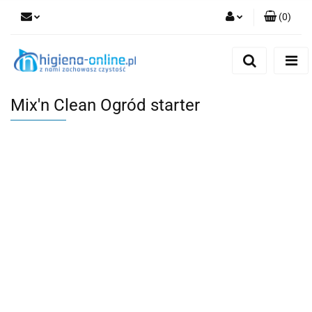
(
0
)
Zaloguj się
Zarejestruj się
Dodaj zgłoszenie
Mix'n Clean Ogród starter