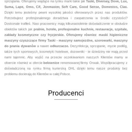
sprzątania. Oferujemy wiądące na rynku marki takie jak
Taski, Diversey, Dove, Lux,
Suma, Lape, Omo, Cif, Jonmaster, Soft Care, Good Sense, Domestos, Clax.
Dzięki temu jesteśmy pewni
wysokiej jakości oferowanych przez nas produktów.
Potrzebujesz profesjonalenego doradztwa i zaopatrzenia w środki czystości?
Doskonale trafiłeś. Nasi pracownicy mają kilkunastoletnie doświadczenie w obsłudze
obiektów takich jak
pralnie,
hotele, profesjonalne kuchnie, restauracje, szpitale,
zakłady kosmetyczne czy fryzjerskie. Oferujemy równiez maski higieniczne
maszyny czyszczące firmy Taski - maszyny samojezdne, szorowarki, maszyny
do prania dywanów
a nawet
odkurzacze.
Dezynfekcja, sprzątanie, mycie podłóg,
także tych sportowych, kosmetyki hotelowe, dozowniki - te dziedziny nie mają przed
nami tajemnic. Aby wyjść na przeciw oczekiwaniom naszych Klientów mamy w
ofoercie również w ofercie
belownice
renomowanej fiirmy Orwak. Współpracujemy z
doświadczoną na rynku firmą kurierską DHL dzięki temu nasze produkty bez
problemu docierają do Klientów w całej Polsce.
Producenci