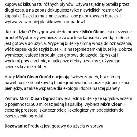
kupować kilkunastu różnych płynów. Używasz jednej butelki przez
długi czas, a na zapas dokupujesz tylko niewielkich rozmiarów
kapsułki. Dzięki temu zmniejszasz ilość plastikowych butelek i
wytwarzasz mniej plastikowych odpadów!
Jak to działa? Przygotowanie do pracy z
Mix'n Clean
jest niezwykle
proste! Wystarczy wymieszać zawartość kapsułki z wodą i całość
jest gotowa do użycia. Wypełnij butelkę zimną wodą do oznaczenia,
włóż kapsułkę do szyjki butelki, a następnie zamknij butelkę. Dobrze
wymieszaj całość i produkt jest gotowy do użycia. Spryskaj i
wycieraj powierzchnie, a najlepsze efekty uzyskasz, używając
ściereczki z mikrofibry.
Atuty
Mix'n Clean Ogród
obejmują świeży zapach, brak smug
nawet na szkle, całkowitą biodegradowalność, oszczędność czasu i
pieniędzy, a także wsparcie dla ekologii i dobra naszej planety.
Zestaw
Mix'n Clean Ogród
zawiera jedną butelkę ze spryskiwaczem
o pojemności 500 ml oraz jedną kapsułkę. Wybierz
Mix'n Clean
i
ciesz się prostotą, skutecznością i ekologicznym podejściem do
czyszczenia ogrodu!
Dozowanie
: Produkt jest gotowy do użycia w sprayu.