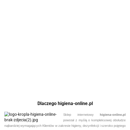
Mix'n Clean
Kuchnia starter
Tevan Mix'n Clean
Mix'n Clean Łazienka
Okna Starter
21.75
Tevan Starter
21.75
21.75
Dlaczego higiena-online.pl
Sklep internetowy
higiena-online.pl
powstał z myślą o kompleksowej obsłudze
najbardziej wymagających Klientów w zakresie higieny, dezynfekcji i szeroko pojętego