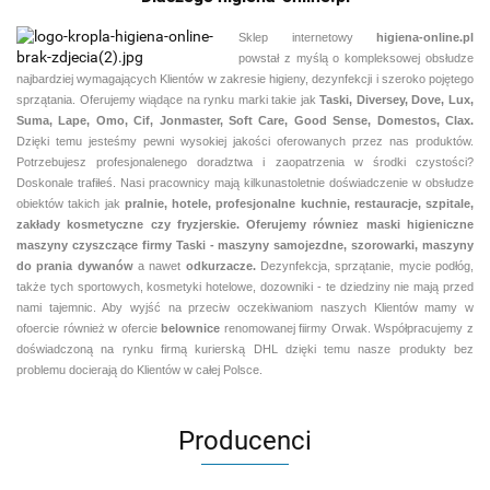
Sklep internetowy
higiena-online.pl
powstał z myślą o kompleksowej obsłudze
najbardziej wymagających Klientów w zakresie higieny, dezynfekcji i szeroko pojętego
sprzątania. Oferujemy wiądące na rynku marki takie jak
Taski, Diversey, Dove, Lux,
Suma, Lape, Omo, Cif, Jonmaster, Soft Care, Good Sense, Domestos, Clax.
Dzięki temu jesteśmy pewni
wysokiej jakości oferowanych przez nas produktów.
Potrzebujesz profesjonalenego doradztwa i zaopatrzenia w środki czystości?
Doskonale trafiłeś. Nasi pracownicy mają kilkunastoletnie doświadczenie w obsłudze
obiektów takich jak
pralnie,
hotele, profesjonalne kuchnie, restauracje, szpitale,
zakłady kosmetyczne czy fryzjerskie. Oferujemy równiez maski higieniczne
maszyny czyszczące firmy Taski - maszyny samojezdne, szorowarki, maszyny
do prania dywanów
a nawet
odkurzacze.
Dezynfekcja, sprzątanie, mycie podłóg,
także tych sportowych, kosmetyki hotelowe, dozowniki - te dziedziny nie mają przed
nami tajemnic. Aby wyjść na przeciw oczekiwaniom naszych Klientów mamy w
ofoercie również w ofercie
belownice
renomowanej fiirmy Orwak. Współpracujemy z
doświadczoną na rynku firmą kurierską DHL dzięki temu nasze produkty bez
problemu docierają do Klientów w całej Polsce.
Producenci