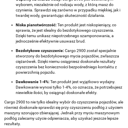
wyborem, niezależnie od rodzaju wody, z którą masz do
czynienia. Sprawdzi się zarówno w przypadku miękkiej, jak i
twardej wody, gwarantując skuteczność działania.
Niska pianotwórczość:
Ten produkt jest niskopieniący, co
sprawia, że jest idealny do bezdotykowego czyszczenia.
Dzięki temu unikasz niepotrzebnego szamponowania, a
jednocześnie efektywnie usuwasz brud.
Bezdotykowe czyszczenie:
Cargo 2900 został specjalnie
stworzony do bezdotykowego mycia pojazdów, zwłaszcza
ciężarówek. Dzięki niemu osiągniesz doskonałe rezultaty
czyszczenia bez konieczności bezpośredniego kontaktu z
powierzchnią pojazdu.
Dawkowanie 1-4%:
Ten produkt jest wyjątkowo wydajny.
Dawkowanie wynosi tylko 1-4%, co oznacza, że potrzebujesz
niewielkie ilości, by osiągnąć doskonałe efekty.
Cargo 2900 to nie tylko idealny wybór do czyszczenia pojazdów, ale
również doskonale sprawdzi się przy czyszczeniu podłóg z użyciem
maszyny szorująco-zbierającej. Jednak przy myciu maszynowym
podłóg zalecamy użycie odpieniacza, aby uzyskać jeszcze lepsze
rezultaty.