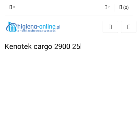
(
0
)
Zaloguj się
Zarejestruj się
Dodaj zgłoszenie
Kenotek cargo 2900 25l