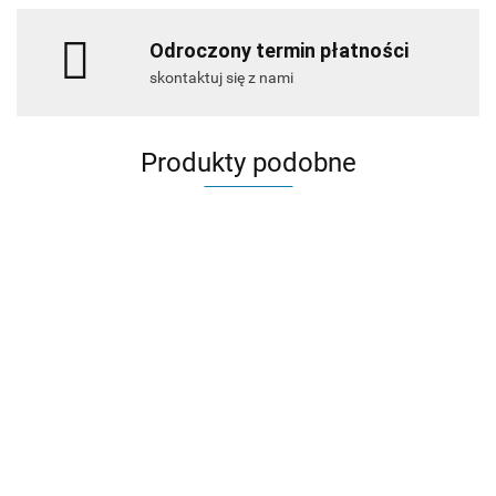
Odroczony termin płatności
skontaktuj się z nami
Produkty podobne
GUMA
GUMA DO
GUMA DO
GUMA DO
GUMA DO
DO
GUMA DO
SSAWY
SSAWY
SSAWY
SSAWY
SSAWY
SSAWY
577.25
PRZEDNIA
PRZEDNIA
PRZEDNIA
PRZEDNIA
TYLNA
PRZEDNIA
366.63
366.63
366.63
366.63
420.33
SWINGO
SWINGO
SWINGO
SWINGO
SWING
SWINGO
450E /
455E /
750E /
755E /
2100
1250/1255
450B
455B
750B
755B
micro