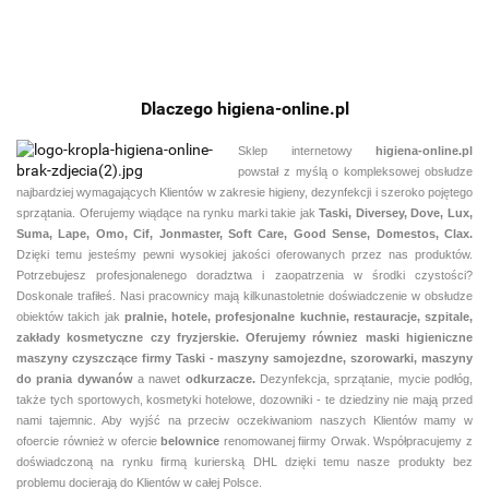
(12200-
77)
Dlaczego higiena-online.pl
Sklep internetowy
higiena-online.pl
powstał z myślą o kompleksowej obsłudze
najbardziej wymagających Klientów w zakresie higieny, dezynfekcji i szeroko pojętego
sprzątania. Oferujemy wiądące na rynku marki takie jak
Taski, Diversey, Dove, Lux,
Suma, Lape, Omo, Cif, Jonmaster, Soft Care, Good Sense, Domestos, Clax.
Dzięki temu jesteśmy pewni
wysokiej jakości oferowanych przez nas produktów.
Potrzebujesz profesjonalenego doradztwa i zaopatrzenia w środki czystości?
Doskonale trafiłeś. Nasi pracownicy mają kilkunastoletnie doświadczenie w obsłudze
obiektów takich jak
pralnie,
hotele, profesjonalne kuchnie, restauracje, szpitale,
zakłady kosmetyczne czy fryzjerskie. Oferujemy równiez maski higieniczne
maszyny czyszczące firmy Taski - maszyny samojezdne, szorowarki, maszyny
do prania dywanów
a nawet
odkurzacze.
Dezynfekcja, sprzątanie, mycie podłóg,
także tych sportowych, kosmetyki hotelowe, dozowniki - te dziedziny nie mają przed
nami tajemnic. Aby wyjść na przeciw oczekiwaniom naszych Klientów mamy w
ofoercie również w ofercie
belownice
renomowanej fiirmy Orwak. Współpracujemy z
doświadczoną na rynku firmą kurierską DHL dzięki temu nasze produkty bez
problemu docierają do Klientów w całej Polsce.