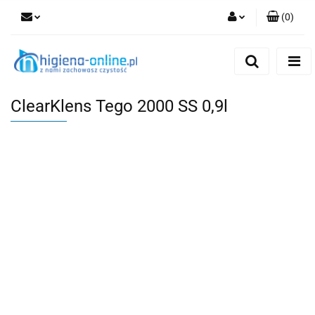
(
0
)
Zaloguj się
Zarejestruj się
Dodaj zgłoszenie
ClearKlens Tego 2000 SS 0,9l