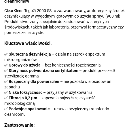
cleanroomów
ClearKlens Tego® 2000 SS to zaawansowany, amfoteryczny środek
dezynfekujący w wygodnym, gotowym do użycia sprayu (900 ml).
Produkt stworzony specjalnie do zastosowań w sterylnych
środowiskach, takich jak laboratoria, przemysł farmaceutyczny czy
pomieszczenia czyste.
Kluczowe właściwości:
✅
Skuteczna dezynfekcja
– działa na szerokie spektrum
mikroorganizmów
✅
Gotowy do użycia
– bez konieczności rozcieńczania
✅
Sterylność potwierdzona certyfikatem
– produkt przeszedł
sterylizację gamma
✅
Bezpieczny dla powierzchni
– nie pozostawia osadów ani
zapachu
✅
Niska toksyczność
– przyjazny w użytkowaniu
✅
Filtracja 0,2 μm
– zapewnia najwyższą czystość
mikrobiologiczną
✅
Podwójne opakowanie
– ułatwia bezpieczny transfer do
cleanroomu
Zastosowanie: