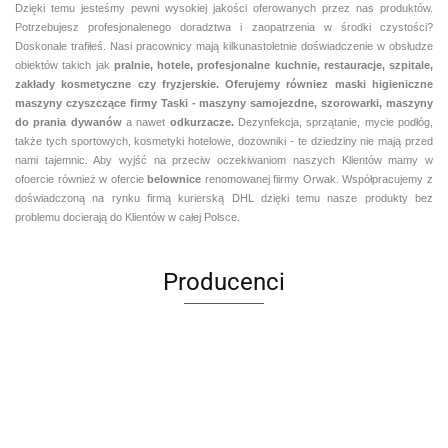
Dzięki temu jesteśmy pewni
wysokiej jakości oferowanych przez nas produktów.
Potrzebujesz profesjonalenego doradztwa i zaopatrzenia w środki czystości?
Doskonale trafiłeś. Nasi pracownicy mają kilkunastoletnie doświadczenie w obsłudze
obiektów takich jak
pralnie,
hotele, profesjonalne kuchnie, restauracje, szpitale,
zakłady kosmetyczne czy fryzjerskie. Oferujemy równiez maski higieniczne
maszyny czyszczące firmy Taski - maszyny samojezdne, szorowarki, maszyny
do prania dywanów
a nawet
odkurzacze.
Dezynfekcja, sprzątanie, mycie podłóg,
także tych sportowych, kosmetyki hotelowe, dozowniki - te dziedziny nie mają przed
nami tajemnic. Aby wyjść na przeciw oczekiwaniom naszych Klientów mamy w
ofoercie również w ofercie
belownice
renomowanej fiirmy Orwak. Współpracujemy z
doświadczoną na rynku firmą kurierską DHL dzięki temu nasze produkty bez
problemu docierają do Klientów w całej Polsce.
Producenci
Aventurier Robot