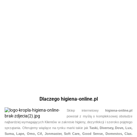
515.67
ClearKlens
Cleansinald SS 0,9l
Sterylny preparat
151.29
ClearKlens DE VH29 6x0.9L
myjąco-
- Preparat dezynfekcyjny na
dezynfekujący
bazie denaturyzowanego
197.08
70% etanolu
Dlaczego higiena-online.pl
Sklep internetowy
higiena-online.pl
powstał z myślą o kompleksowej obsłudze
najbardziej wymagających Klientów w zakresie higieny, dezynfekcji i szeroko pojętego
sprzątania. Oferujemy wiądące na rynku marki takie jak
Taski, Diversey, Dove, Lux,
Suma, Lape, Omo, Cif, Jonmaster, Soft Care, Good Sense, Domestos, Clax.