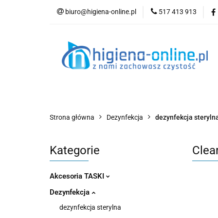
biuro@higiena-online.pl
517 413 913
Kategorie
Nowości
Kontakt
Blog
Strona główna
Dezynfekcja
dezynfekcja steryln
Kategorie
Clea
Akcesoria TASKI
Dezynfekcja
dezynfekcja sterylna