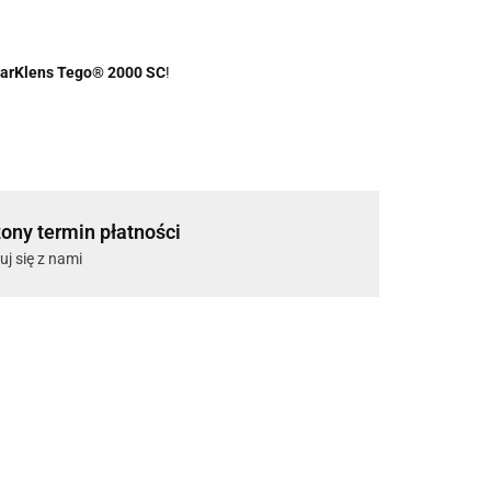
arKlens Tego® 2000 SC
!
ony termin płatności
uj się z nami