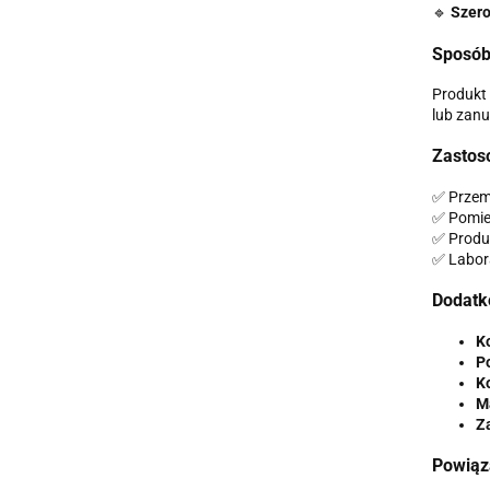
🔹
Szero
Sposób
Produkt
lub zanu
Zastos
✅ Przem
✅ Pomie
✅ Produ
✅ Labor
Dodatk
K
P
Ko
M
Z
Powiąz