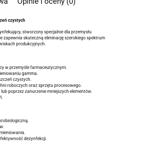
twa
Opinie i oceny (0)
zeń czystych
nfekujący, stworzony specjalnie dla przemysłu
le zapewnia skuteczną eliminację szerokiego spektrum
wiskach produkcyjnych.
ący w przemyśle farmaceutycznym.
mieniowaniu gamma.
szczeń czystych.
zchni roboczych oraz sprzętu procesowego.
 lub poprzez zanurzenie mniejszych elementów.
ń.
robiologiczną.
w.
mieniowania.
fektywność dezynfekcji.