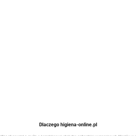
 myjąco-
ClearKlens DE VH29 6x0.9L - Preparat dezynfekcyjny 
denaturyzowanego 70% etanolu
197.08
Dlaczego higiena-online.pl