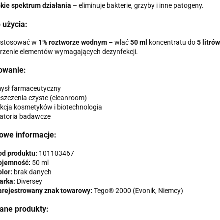
kie spektrum działania
– eliminuje bakterie, grzyby i inne patogeny.
 użycia:
 stosować w
1% roztworze wodnym
– wlać
50 ml
koncentratu do
5 litró
rzenie elementów wymagających dezynfekcji.
owanie:
ysł farmaceutyczny
szczenia czyste (cleanroom)
kcja kosmetyków i biotechnologia
atoria badawcze
owe informacje:
od produktu:
101103467
ojemność:
50 ml
lor:
brak danych
arka:
Diversey
arejestrowany znak towarowy:
Tego® 2000 (Evonik, Niemcy)
ane produkty: