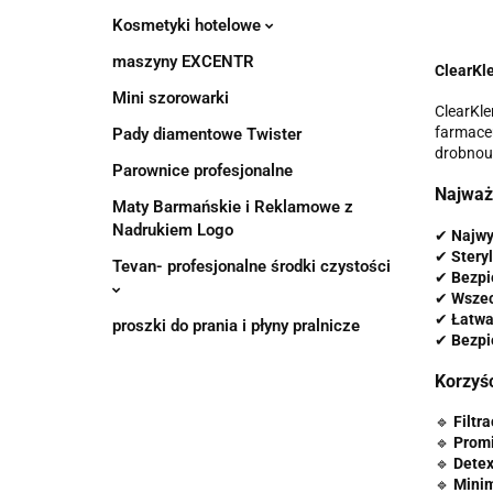
Kosmetyki hotelowe
maszyny EXCENTR
ClearKl
Mini szorowarki
ClearKle
farmaceu
Pady diamentowe Twister
drobnou
Parownice profesjonalne
Najważ
Maty Barmańskie i Reklamowe z
Nadrukiem Logo
✔
Najwy
✔
Stery
Tevan- profesjonalne środki czystości
✔
Bezpi
✔
Wszec
✔
Łatwa
proszki do prania i płyny pralnicze
✔
Bezpi
Korzyś
🔹
Filtr
🔹
Prom
🔹
Detex
🔹
Minim