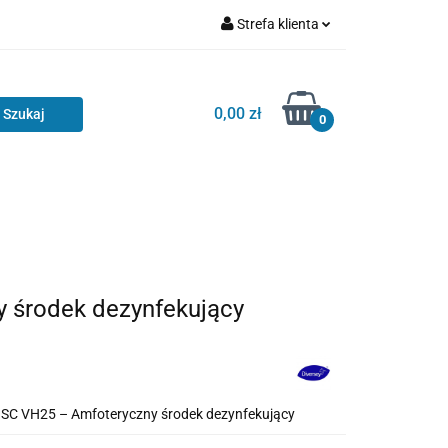
Strefa klienta
Zaloguj się
Zarejestruj się
0,00 zł
0
Dodaj zgłoszenie
 środek dezynfekujący
 SC VH25 – Amfoteryczny środek dezynfekujący