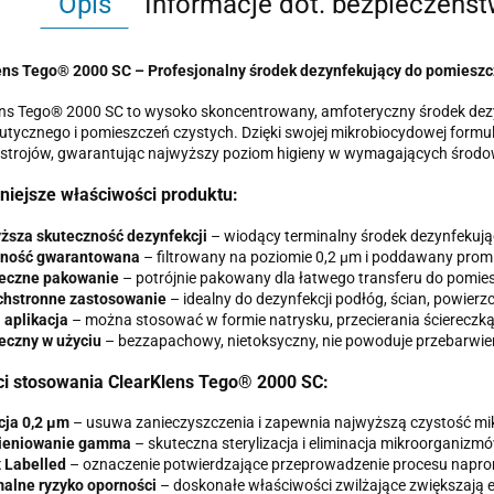
Opis
Informacje dot. bezpieczeńs
ens Tego® 2000 SC – Profesjonalny środek dezynfekujący do pomieszc
ns Tego® 2000 SC to wysoko skoncentrowany, amfoteryczny środek dezy
tycznego i pomieszczeń czystych. Dzięki swojej mikrobiocydowej formu
strojów, gwarantując najwyższy poziom higieny w wymagających środo
niejsze właściwości produktu:
ższa skuteczność dezynfekcji
– wiodący terminalny środek dezynfekuj
lność gwarantowana
– filtrowany na poziomie 0,2 μm i poddawany pro
eczne pakowanie
– potrójnie pakowany dla łatwego transferu do pomie
hstronne zastosowanie
– idealny do dezynfekcji podłóg, ścian, powier
 aplikacja
– można stosować w formie natrysku, przecierania ściereczką
eczny w użyciu
– bezzapachowy, nietoksyczny, nie powoduje przebarwie
ci stosowania ClearKlens Tego® 2000 SC:
acja 0,2 μm
– usuwa zanieczyszczenia i zapewnia najwyższą czystość mik
ieniowanie gamma
– skuteczna sterylizacja i eliminacja mikroorganizmó
 Labelled
– oznaczenie potwierdzające przeprowadzenie procesu napro
alne ryzyko oporności
– doskonałe właściwości zwilżające zwiększają e