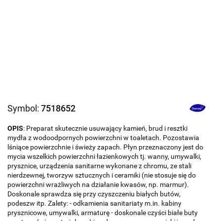
Symbol:
7518652
OPIS
: Preparat skutecznie usuwający kamień, brud i resztki
mydła z wodoodpornych powierzchni w toaletach. Pozostawia
lśniące powierzchnie i świeży zapach. Płyn przeznaczony jest do
mycia wszelkich powierzchni łazienkowych tj. wanny, umywalki,
prysznice, urządzenia sanitarne wykonane z chromu, ze stali
nierdzewnej, tworzyw sztucznych i ceramiki (nie stosuje się do
powierzchni wrażliwych na działanie kwasów, np. marmur).
Doskonale sprawdza się przy czyszczeniu białych butów,
podeszw itp. Zalety: - odkamienia sanitariaty m.in. kabiny
prysznicowe, umywalki, armaturę - doskonale czyści białe buty