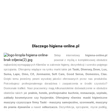
5L kwasowy
kwasowy
1
BRILLIANCE
PINE FRESH 5L
117.20
płyn do mycia
83.91
66.85
preparat do
p
OCEAN 5L
dezynfekująco-
i
codziennego
c
preparat do
czyszcząco-
odkamieniania
mycia toalet
m
mycia podłóg
wybielający
powierzchni w
- koncentrat
-
oraz wszystkich
toaletach
powierzchni
zmywalnych
Dlaczego higiena-online.pl
Sklep internetowy
higiena-online.pl
powstał z myślą o kompleksowej obsłudze
najbardziej wymagających Klientów w zakresie higieny, dezynfekcji i szeroko pojętego
sprzątania. Oferujemy wiądące na rynku marki takie jak
Taski, Diversey, Dove, Lux,
Suma, Lape, Omo, Cif, Jonmaster, Soft Care, Good Sense, Domestos, Clax.
Dzięki temu jesteśmy pewni
wysokiej jakości oferowanych przez nas produktów.
Potrzebujesz profesjonalenego doradztwa i zaopatrzenia w środki czystości?
Doskonale trafiłeś. Nasi pracownicy mają kilkunastoletnie doświadczenie w obsłudze
obiektów takich jak
pralnie,
hotele, profesjonalne kuchnie, restauracje, szpitale,
zakłady kosmetyczne czy fryzjerskie. Oferujemy równiez maski higieniczne
maszyny czyszczące firmy Taski - maszyny samojezdne, szorowarki, maszyny
do prania dywanów
a nawet
odkurzacze.
Dezynfekcja, sprzątanie, mycie podłóg,