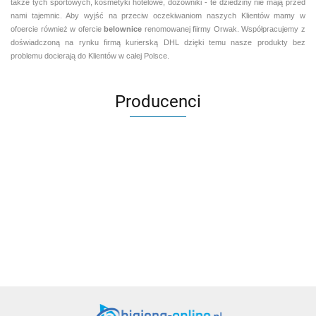
także tych sportowych, kosmetyki hotelowe, dozowniki - te dziedziny nie mają przed
nami tajemnic. Aby wyjść na przeciw oczekiwaniom naszych Klientów mamy w
ofoercie również w ofercie
belownice
renomowanej fiirmy Orwak. Współpracujemy z
doświadczoną na rynku firmą kurierską DHL dzięki temu nasze produkty bez
problemu docierają do Klientów w całej Polsce.
Producenci
Aventurier Robot