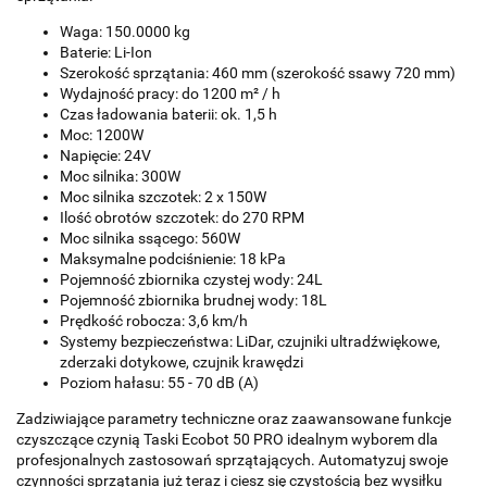
Waga: 150.0000 kg
Baterie: Li-Ion
Szerokość sprzątania: 460 mm (szerokość ssawy 720 mm)
Wydajność pracy: do 1200 m² / h
Czas ładowania baterii: ok. 1,5 h
Moc: 1200W
Napięcie: 24V
Moc silnika: 300W
Moc silnika szczotek: 2 x 150W
Ilość obrotów szczotek: do 270 RPM
Moc silnika ssącego: 560W
Maksymalne podciśnienie: 18 kPa
Pojemność zbiornika czystej wody: 24L
Pojemność zbiornika brudnej wody: 18L
Prędkość robocza: 3,6 km/h
Systemy bezpieczeństwa: LiDar, czujniki ultradźwiękowe,
zderzaki dotykowe, czujnik krawędzi
Poziom hałasu: 55 - 70 dB (A)
Zadziwiające parametry techniczne oraz zaawansowane funkcje
czyszczące czynią Taski Ecobot 50 PRO idealnym wyborem dla
profesjonalnych zastosowań sprzątających. Automatyzuj swoje
czynności sprzątania już teraz i ciesz się czystością bez wysiłku