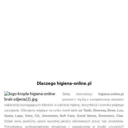
Phantas
TASKI
TASKI
TASKI
TASKI
TASKI
TASKI
Taski
Swingo
Swingo
Swingo
Swingo
Swingo
Swingo
1255 E -
1255B -
1650
1850
1850
2100
99211.80
33560.71
72870.33
91525.13
73842.08
93774.40
118821.31
komplet
komplet
BMS
BMS
BMS
micro
Euro -
Euro
Euro -
BMS
komplet
komplet
Euro -
komplet
Dlaczego higiena-online.pl
Sklep internetowy
higiena-online.pl
powstał z myślą o kompleksowej obsłudze
najbardziej wymagających Klientów w zakresie higieny, dezynfekcji i szeroko pojętego
sprzątania. Oferujemy wiądące na rynku marki takie jak
Taski, Diversey, Dove, Lux,
Suma, Lape, Omo, Cif, Jonmaster, Soft Care, Good Sense, Domestos, Clax.
Dzięki temu jesteśmy pewni
wysokiej jakości oferowanych przez nas produktów.
Potrzebujesz profesjonalenego doradztwa i zaopatrzenia w środki czystości?