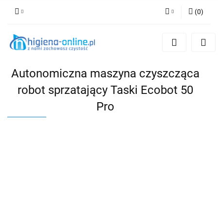
(
0
)
Zaloguj się
Zarejestruj się
Dodaj zgłoszenie
Autonomiczna maszyna czyszcząca
robot sprzatający Taski Ecobot 50
Pro