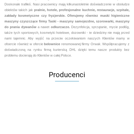
Doskonale trafiłeś. Nasi pracownicy mają kilkunastoletnie doświadczenie w obsłudze
obiektów takich jak
pralnie,
hotele, profesjonalne kuchnie, restauracje, szpitale,
zakłady kosmetyczne czy fryzjerskie. Oferujemy równiez maski higieniczne
maszyny czyszczące firmy Taski - maszyny samojezdne, szorowarki, maszyny
do prania dywanów
a nawet
odkurzacze.
Dezynfekcja, sprzątanie, mycie podłóg,
także tych sportowych, kosmetyki hotelowe, dozowniki - te dziedziny nie mają przed
nami tajemnic. Aby wyjść na przeciw oczekiwaniom naszych Klientów mamy w
ofoercie również w ofercie
belownice
renomowanej fiirmy Orwak. Współpracujemy z
doświadczoną na rynku firmą kurierską DHL dzięki temu nasze produkty bez
problemu docierają do Klientów w całej Polsce.
Producenci
Aventurier Robot