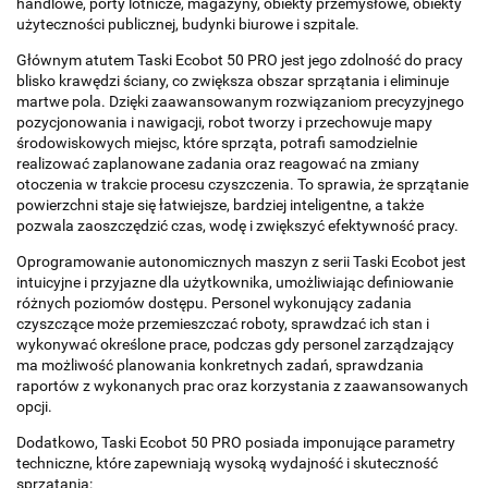
handlowe, porty lotnicze, magazyny, obiekty przemysłowe, obiekty
użyteczności publicznej, budynki biurowe i szpitale.
Głównym atutem Taski Ecobot 50 PRO jest jego zdolność do pracy
blisko krawędzi ściany, co zwiększa obszar sprzątania i eliminuje
martwe pola. Dzięki zaawansowanym rozwiązaniom precyzyjnego
pozycjonowania i nawigacji, robot tworzy i przechowuje mapy
środowiskowych miejsc, które sprząta, potrafi samodzielnie
realizować zaplanowane zadania oraz reagować na zmiany
otoczenia w trakcie procesu czyszczenia. To sprawia, że sprzątanie
powierzchni staje się łatwiejsze, bardziej inteligentne, a także
pozwala zaoszczędzić czas, wodę i zwiększyć efektywność pracy.
Oprogramowanie autonomicznych maszyn z serii Taski Ecobot jest
intuicyjne i przyjazne dla użytkownika, umożliwiając definiowanie
różnych poziomów dostępu. Personel wykonujący zadania
czyszczące może przemieszczać roboty, sprawdzać ich stan i
wykonywać określone prace, podczas gdy personel zarządzający
ma możliwość planowania konkretnych zadań, sprawdzania
raportów z wykonanych prac oraz korzystania z zaawansowanych
opcji.
Dodatkowo, Taski Ecobot 50 PRO posiada imponujące parametry
techniczne, które zapewniają wysoką wydajność i skuteczność
sprzątania: