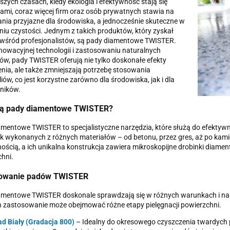
jszych czasach, kiedy ekologia i efektywność stają się
tami, coraz więcej firm oraz osób prywatnych stawia na
nia przyjazne dla środowiska, a jednocześnie skuteczne w
iu czystości. Jednym z takich produktów, który zyskał
 wśród profesjonalistów, są pady diamentowe TWISTER.
nnowacyjnej technologii i zastosowaniu naturalnych
ów, pady TWISTER oferują nie tylko doskonałe efekty
nia, ale także zmniejszają potrzebę stosowania
iów, co jest korzystne zarówno dla środowiska, jak i dla
ników.
ą pady diamentowe TWISTER?
mentowe TWISTER to specjalistyczne narzędzia, które służą do efektyw
 wykonanych z różnych materiałów – od betonu, przez gres, aż po kamie
ością, a ich unikalna konstrukcja zawiera mikroskopijne drobinki diament
hni.
owanie padów TWISTER
mentowe TWISTER doskonale sprawdzają się w różnych warunkach i na r
h zastosowanie może obejmować różne etapy pielęgnacji powierzchni.
d Biały (Gradacja 800)
– Idealny do okresowego czyszczenia twardych pos