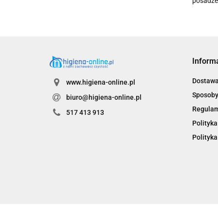
posadze
Inform
Dostaw
www.higiena-online.pl
Sposoby
biuro@higiena-online.pl
Regula
517 413 913
Polityka
Polityka