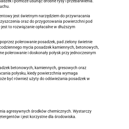
osadzek i pomoże usunąć drobne rysy i przebarwienia.
ruchu.
entowy jest świetnym narzędziem do przywracania
czyszczenia oraz do przygotowania powierzchni pod
 jest to rozwiązanie opłacalne w dłuższym
oprzez polerowanie posadzek, pad zielony świetnie
o codziennego mycia posadzek kamiennych, betonowych,
e polerowanie i doskonały połysk przy jednoczesnym
adzek betonowych, kamiennych, gresowych oraz
racania połysku, kiedy powierzchnia wymaga
że być również użyty do odświeżania posadzek w
ania agresywnych środków chemicznych. Wystarczy
ergentów i jest korzystne dla środowiska.