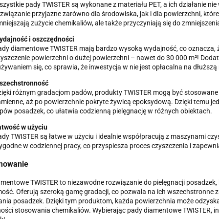
zystkie pady TWISTER są wykonane z materiału PET, a ich działanie ni
związanie przyjazne zarówno dla środowiska, jak i dla powierzchni, kt
niejszają zużycie chemikaliów, ale także przyczyniają się do zmniejszeni
ydajność i oszczędności
ady diamentowe TWISTER mają bardzo wysoką wydajność, co oznacza, 
yszczenie powierzchni o dużej powierzchni – nawet do 30 000 m²! Dodat
żywaniem się, co sprawia, że inwestycja w nie jest opłacalna na dłuższą
szechstronność
ięki różnym gradacjom padów, produkty TWISTER mogą być stosowane n
mienne, aż po powierzchnie pokryte żywicą epoksydową. Dzięki temu jed
pów posadzek, co ułatwia codzienną pielęgnację w różnych obiektach.
atwość w użyciu
dy TWISTER są łatwe w użyciu i idealnie współpracują z maszynami czysz
godne w codziennej pracy, co przyspiesza proces czyszczenia i zapewnia
mowanie
mentowe TWISTER to niezawodne rozwiązanie do pielęgnacji posadzek, k
ść. Oferują szeroką gamę gradacji, co pozwala na ich wszechstronne z
nia posadzek. Dzięki tym produktom, każda powierzchnia może odzyskać 
ości stosowania chemikaliów. Wybierając pady diamentowe TWISTER, in