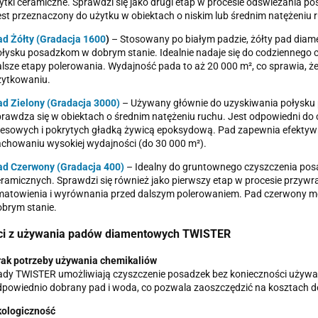
ytki ceramiczne. Sprawdzi się jako drugi etap w procesie odświeżania p
st przeznaczony do użytku w obiektach o niskim lub średnim natężeniu 
d Żółty (Gradacja 1600
)
– Stosowany po białym padzie, żółty pad diam
łysku posadzkom w dobrym stanie. Idealnie nadaje się do codziennego 
lsze etapy polerowania. Wydajność pada to aż 20 000 m², co sprawia, że
żytkowaniu.
d Zielony (Gradacja 3000)
– Używany głównie do uzyskiwania połysku p
rawdza się w obiektach o średnim natężeniu ruchu. Jest odpowiedni d
esowych i pokrytych gładką żywicą epoksydową. Pad zapewnia efektywn
chowaniu wysokiej wydajności (do 30 000 m²).
ad Czerwony (Gradacja 400)
– Idealny do gruntownego czyszczenia pos
ramicznych. Sprawdzi się również jako pierwszy etap w procesie przyw
matowienia i wyrównania przed dalszym polerowaniem. Pad czerwony mo
brym stanie.
ci z używania padów diamentowych TWISTER
rak potrzeby używania chemikaliów
ady TWISTER umożliwiają czyszczenie posadzek bez konieczności używ
powiednio dobrany pad i woda, co pozwala zaoszczędzić na kosztach det
kologiczność