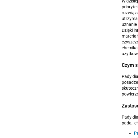
W dzisie
prioryte
rozwiąza
utrzyman
uznanie
Dzięki i
materiał
czyszcze
chemikal
użytkow
Czym s
Pady dia
posadzek
skuteczn
powierzc
Zastos
Pady dia
pada, ic
Pa