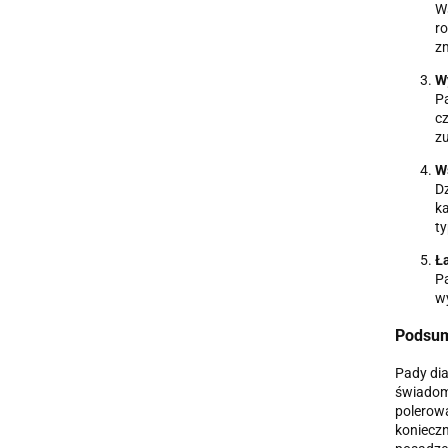
Ws
ro
zm
W
P
cz
zu
W
Dz
ka
ty
Ł
Pa
wy
Podsu
Pady dia
świadomo
polerowa
konieczn