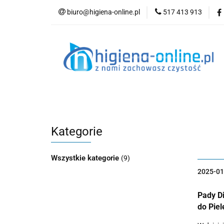
biuro@higiena-online.pl
517 413 913
Kategorie
Nowości
Kontakt
Blog
Kategorie
Wszystkie kategorie
(9)
2025-01
Pady D
do Pie