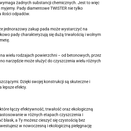
e wymaga żadnych substancji chemicznych. Jest to więc
óre myjemy. Pady diamentowe TWISTER nie tylko
a ilości odpadów.
że jednorazowy zakup pada może wystarczyć na
kowo pady charakteryzują się dużą trwałością i wolnym
 metę.
a wielu rodzajach powierzchni – od betonowych, przez
no narzędzie może służyć do czyszczenia wielu różnych
czącymi. Dzięki swojej konstrukcji są skuteczne i
 lepsze efekty.
tóre łączy efektywność, trwałość oraz ekologiczną
astosowanie w różnych etapach czyszczenia i
blask, a Ty możesz cieszyć się czystością bez
westujesz w nowoczesną i ekologiczną pielęgnację