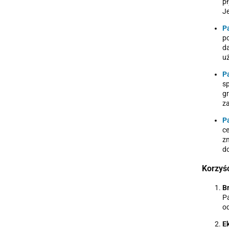
pł
Je
Pa
po
da
u
Pa
sp
gr
za
P
ce
z
do
Korzyś
B
P
od
E